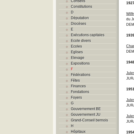
Conseils
192
Constitutions
D
Wilf
Députation
du J
Diocèses
DEM
E
Exécutions capitales
193
Ecole divers
Char
Ecoles
DEM
Eglises
Elevage
194
Expositions
F
Jule
Fédérations
JURA
Fêtes
Finances
195
Fondations
Foyers
Jule
G
JUR
Gouvernement BE
Gouvernement JU
Jule
Grand-Conseil bernois
JURA
H
Hôpitaux
195