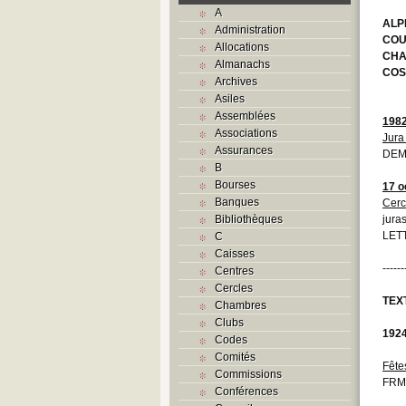
A
ALP
Administration
COU
Allocations
CHA
Almanachs
COS
Archives
Asiles
Assemblées
198
Associations
Jura
Assurances
DEM
B
Bourses
17 o
Banques
Cerc
Bibliothèques
jura
LETT
C
Caisses
------
Centres
Cercles
TEX
Chambres
Clubs
192
Codes
Comités
Fête
Commissions
FRM
Conférences