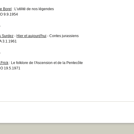
re Borel
: L'utilité de nos légendes
O 9.9.1954
1
s Surdez
-
Hier et aujourd'hui
- Contes jurassiens
 3.1.1961
1
.Frick
: Le folklore de l'Ascension et de la Pentecôte
O 19.5.1971