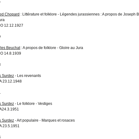
7
red Chopard
: Littérature et folklore - Légendes jurassiennes : A propos de Joseph 
ura
O 12.12.1927
9
les Beuchat
: A propos de folklore - Gloire au Jura
O 14.8.1939
8
s Surdez
- Les revenants
 23.12.1948
1
s Surdez
- Le folklore - Vestiges
A24.3.1951
s Surdez
- Art populaire - Marques et rosaces
 23.5.1951
4