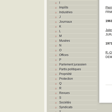
I
Impôts
Pier
FRM
Industries
J
196
Journaux
K
Jule
L
JURA
M
Musées
197
N
O
R.-O
Offices
DEM
P
Parlement jurassien
Partis politiques
Propriété
Protection
Q
R
Revues
S
Sociétés
Syndicats
T