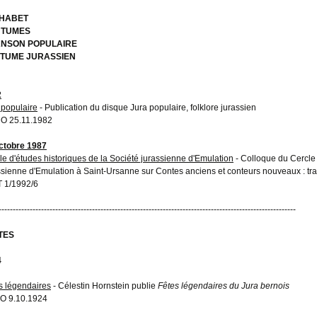
HABET
TUMES
NSON POPULAIRE
TUME JURASSIEN
2
 populaire
- Publication du disque Jura populaire, folklore jurassien
O 25.11.1982
ctobre 1987
le d'études historiques de la Société jurassienne d'Emulation
- Colloque du Cercle 
ssienne d'Emulation à Saint-Ursanne sur Contes anciens et conteurs nouveaux : tradi
 1/1992/6
---------------------------------------------------------------------------------------------------------
TES
4
s légendaires
- Célestin Hornstein publie
Fêtes légendaires du Jura bernois
O 9.10.1924