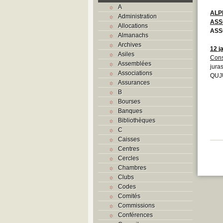
A
ALP
Administration
ASS
Allocations
ASS
Almanachs
Archives
12 j
Asiles
Cons
Assemblées
juras
Associations
QUJU
Assurances
B
Bourses
Banques
Bibliothèques
C
Caisses
Centres
Cercles
Chambres
Clubs
Codes
Comités
Commissions
Conférences