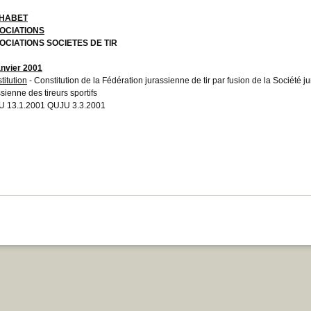
HABET
OCIATIONS
OCIATIONS SOCIETES DE TIR
anvier 2001
titution
- Constitution de la Fédération jurassienne de tir par fusion de la Société ju
sienne des tireurs sportifs
 13.1.2001 QUJU 3.3.2001