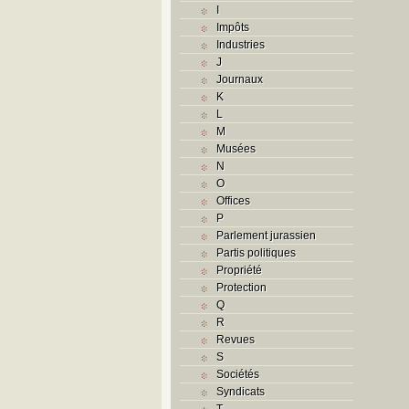
I
Impôts
Industries
J
Journaux
K
L
M
Musées
N
O
Offices
P
Parlement jurassien
Partis politiques
Propriété
Protection
Q
R
Revues
S
Sociétés
Syndicats
T