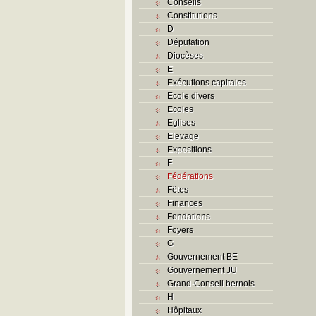
Conseils
Constitutions
D
Députation
Diocèses
E
Exécutions capitales
Ecole divers
Ecoles
Eglises
Elevage
Expositions
F
Fédérations
Fêtes
Finances
Fondations
Foyers
G
Gouvernement BE
Gouvernement JU
Grand-Conseil bernois
H
Hôpitaux