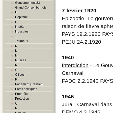
Gouvernement JU
Grand-Conseil bernois
7 février 1920
H
Hôpitaux
Epizootie
- Le gouver
I
raison de fièvre apht
Impôts
Industries
PAYS 19.2.1920 PAY
J
PEJU 24.2.1920
Journaux
K
L
M
1940
Musées
Interdiction
- Le Gouv
N
O
Carnaval
Offices
P
FADC 2.2.1940 PAYS
Parlement jurassien
Partis politiques
Propriété
1946
Protection
Jura
- Carnaval dans 
Q
R
DEMO 4.3.1946
Revues