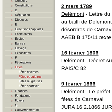
Conseils
2 mars 1789
Constitutions
D
Delémont
- Lettre d
Députation
Diocèses
au bailli de Delémont
E
désordres de Carnav
Exécutions capitales
Ecole divers
AAEB B 175/11
texte
Ecoles
Eglises
Elevage
16 février 1806
Expositions
F
Delémont
- Décret su
Fédérations
RAIS/C 82
Fêtes
Fêtes diverses
Fêtes populaires
Fêtes religieuses
9 février 1866
Fêtes sportives
Delémont
- Le préfet 
Finances
Fondations
fêtes de Carnaval
Foyers
G
JURA 16.2.1866 JUR
Gouvernement BE