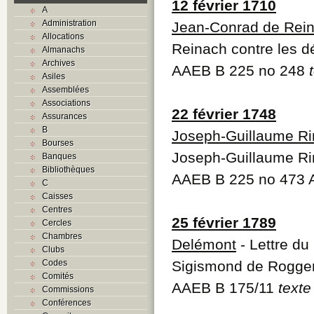
12 février 1710
A
Administration
Jean-Conrad de Rei
Allocations
Reinach contre les d
Almanachs
Archives
AAEB B 225 no 248
Asiles
Assemblées
Associations
22 février 1748
Assurances
B
Joseph-Guillaume Ri
Bourses
Joseph-Guillaume Ri
Banques
Bibliothèques
AAEB B 225 no 473 
C
Caisses
Centres
25 février 1789
Cercles
Chambres
Delémont
- Lettre du
Clubs
Codes
Sigismond de Roggen
Comités
AAEB B 175/11
texte
Commissions
Conférences