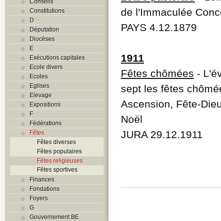
Conseils
de l'Immaculée Conc
Constitutions
D
PAYS 4.12.1879
Députation
Diocèses
E
1911
Exécutions capitales
Ecole divers
Fêtes chômées
- L'é
Ecoles
Eglises
sept les fêtes chômé
Elevage
Ascension, Fête-Die
Expositions
F
Noël
Fédérations
JURA 29.12.1911
Fêtes
Fêtes diverses
Fêtes populaires
Fêtes religieuses
Fêtes sportives
Finances
Fondations
Foyers
G
Gouvernement BE