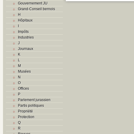
Gouvernement JU
Grand-Conseil bernois
H
Hôpitaux
I
Impôts
Industries
J
Journaux
K
L
M
Musées
N
O
Offices
P
Parlement jurassien
Partis politiques
Propriété
Protection
Q
R
Revues