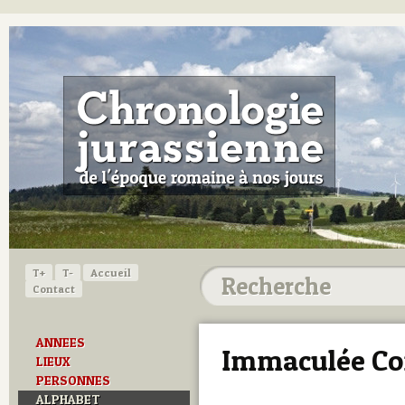
T+
T-
Accueil
Contact
ANNEES
Immaculée Co
LIEUX
PERSONNES
ALPHABET