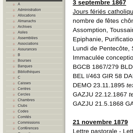
3 septembre 1867
A
Administration
Jours fériés catholiq
Allocations
nombre de fêtes chôm
Almanachs
Archives
Assomption, Toussain
Asiles
Epiphanie, Purificat
Assemblées
Associations
Lundi de Pentecôte, S
Assurances
B
Immaculée conception
Bourses
BGCB 1867/279 BLDO
Banques
Bibliothèques
BEL I/463 GIR 58 DA
C
Caisses
DEMO 23.11.1895
te
Centres
GAZJU 22.12.1867
t
Cercles
Chambres
GAZJU 21.5.1868 GA
Clubs
Codes
Comités
21 novembre 1879
Commissions
Conférences
Lettre pastorale
- Let