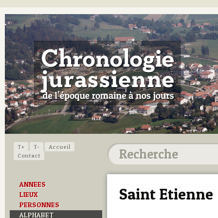
T+
T-
Accueil
Contact
ANNEES
Saint Etienne
LIEUX
PERSONNES
ALPHABET