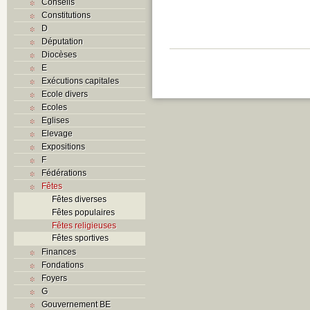
Conseils
Constitutions
D
Députation
Diocèses
E
Exécutions capitales
Ecole divers
Ecoles
Eglises
Elevage
Expositions
F
Fédérations
Fêtes
Fêtes diverses
Fêtes populaires
Fêtes religieuses
Fêtes sportives
Finances
Fondations
Foyers
G
Gouvernement BE