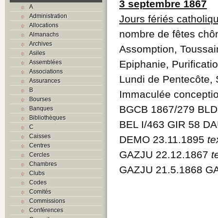
3 septembre 1867
A
Administration
Jours fériés catholiq
Allocations
nombre de fêtes chôm
Almanachs
Archives
Assomption, Toussain
Asiles
Epiphanie, Purificat
Assemblées
Associations
Lundi de Pentecôte, S
Assurances
B
Immaculée conception
Bourses
BGCB 1867/279 BLDO
Banques
Bibliothèques
BEL I/463 GIR 58 DA
C
Caisses
DEMO 23.11.1895
te
Centres
GAZJU 22.12.1867
t
Cercles
Chambres
GAZJU 21.5.1868 GA
Clubs
Codes
Comités
Commissions
Conférences