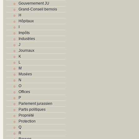
Gouvernement JU
Grand-Conseil bernois
H
Hôpitaux
I
Impôts
Industries
J
Journaux
K
L
M
Musées
N
O
Offices
P
Parlement jurassien
Partis politiques
Propriété
Protection
Q
R
Revues