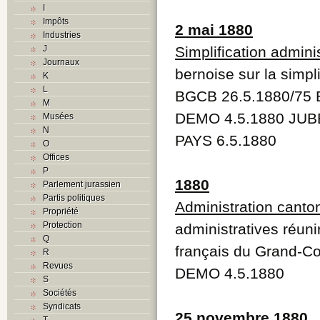
I
Impôts
2 mai 1880
Industries
J
Simplification admini
Journaux
bernoise sur la simpli
K
L
BGCB 26.5.1880/75
M
DEMO 4.5.1880 JUBE
Musées
N
PAYS 6.5.1880
O
Offices
P
1880
Parlement jurassien
Partis politiques
Administration canto
Propriété
Protection
administratives réuni
Q
français du Grand-Co
R
Revues
DEMO 4.5.1880
S
Sociétés
Syndicats
25 novembre 1880
T