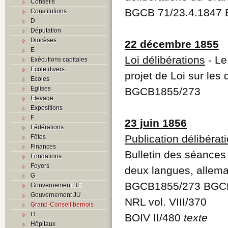
Conseils
BGCB 71/23.4.1847
Constitutions
D
Députation
Diocèses
22 décembre 1855
E
Loi délibérations
- Le
Exécutions capitales
Ecole divers
projet de Loi sur les
Ecoles
Eglises
BGCB1855/273
Elevage
Expositions
F
23 juin 1856
Fédérations
Publication délibérat
Fêtes
Finances
Bulletin des séances
Fondations
Foyers
deux langues, allema
G
BGCB1855/273 BGCB
Gouvernement BE
Gouvernement JU
NRL vol. VIII/370
Grand-Conseil bernois
H
BOIV II/480
texte
Hôpitaux