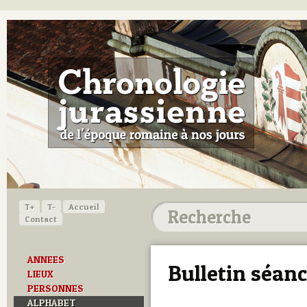
T+
T-
Accueil
Contact
ANNEES
Bulletin séan
LIEUX
PERSONNES
ALPHABET