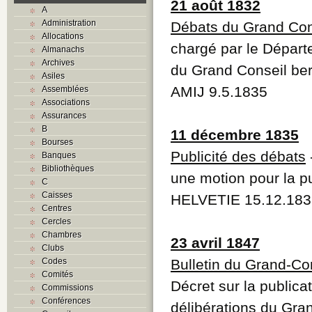
21 août 1832
A
Administration
Débats du Grand Con
Allocations
chargé par le Départe
Almanachs
Archives
du Grand Conseil be
Asiles
AMIJ 9.5.1835
Assemblées
Associations
Assurances
B
11 décembre 1835
Bourses
Publicité des débats
Banques
Bibliothèques
une motion pour la p
C
Caisses
HELVETIE 15.12.183
Centres
Cercles
Chambres
23 avril 1847
Clubs
Codes
Bulletin du Grand-Co
Comités
Décret sur la publica
Commissions
Conférences
délibérations du Gra