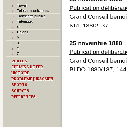
Travail
Publication délibérat
Télécommunications
Grand Conseil berno
Transports publics
Tribunaux
NRL 1880/137
U
Unions
V
25 novembre 1880
X
Y
Publication délibérat
Z
Grand Conseil berno
ROUTES
CHEMINS DE FER
BLDO 1880/137, 144
HISTOIRE
PROBLEME JURASSIEN
SPORTS
SOURCES
REFERENCES