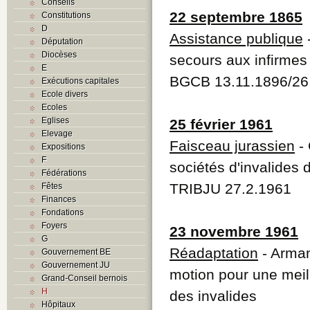
Conseils
22 septembre 1865
Constitutions
D
Assistance publique
Députation
Diocèses
secours aux infirmes
E
BGCB 13.11.1896/26
Exécutions capitales
Ecole divers
Ecoles
Eglises
25 février 1961
Elevage
Faisceau jurassien
- 
Expositions
F
sociétés d'invalides 
Fédérations
TRIBJU 27.2.1961
Fêtes
Finances
Fondations
Foyers
23 novembre 1961
G
Réadaptation
- Arman
Gouvernement BE
Gouvernement JU
motion pour une meill
Grand-Conseil bernois
H
des invalides
Hôpitaux