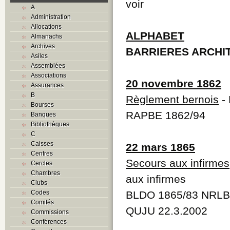
voir
A
Administration
Allocations
ALPHABET
Almanachs
Archives
BARRIERES ARCHI
Asiles
Assemblées
Associations
20 novembre 1862
Assurances
B
Règlement bernois
- 
Bourses
RAPBE 1862/94
Banques
Bibliothèques
C
Caisses
22 mars 1865
Centres
Secours aux infirmes
Cercles
Chambres
aux infirmes
Clubs
Codes
BLDO 1865/83 NRLB
Comités
QUJU 22.3.2002
Commissions
Conférences