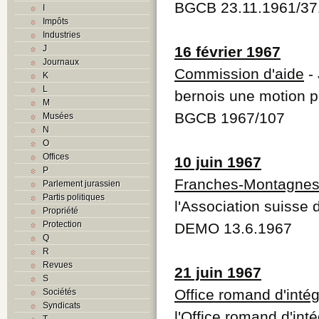
BGCB 23.11.1961/37
I
Impôts
Industries
J
16 février 1967
Journaux
Commission d'aide
-
K
L
bernois une motion p
M
BGCB 1967/107
Musées
N
O
Offices
10 juin 1967
P
Franches-Montagne
Parlement jurassien
Partis politiques
l'Association suisse 
Propriété
Protection
DEMO 13.6.1967
Q
R
Revues
21 juin 1967
S
Office romand d'inté
Sociétés
Syndicats
l'Office romand d'int
T