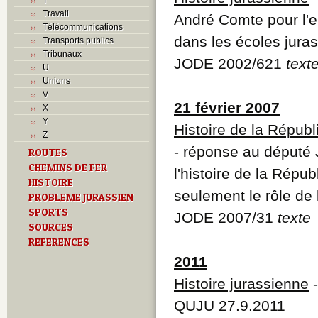
Travail
André Comte pour l'e
Télécommunications
dans les écoles jura
Transports publics
Tribunaux
JODE 2002/621
text
U
Unions
V
21 février 2007
X
Y
Histoire de la Républ
Z
- réponse au député
ROUTES
CHEMINS DE FER
l'histoire de la Répu
HISTOIRE
seulement le rôle de 
PROBLEME JURASSIEN
SPORTS
JODE 2007/31
texte
SOURCES
REFERENCES
2011
Histoire jurassienne
-
QUJU 27.9.2011