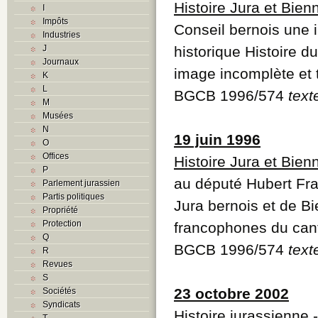
Histoire Jura et Bie
I
Impôts
Conseil bernois une i
Industries
J
historique Histoire 
Journaux
image incomplète et t
K
L
BGCB 1996/574
text
M
Musées
N
19 juin 1996
O
Offices
Histoire Jura et Bie
P
au député Hubert Frain
Parlement jurassien
Partis politiques
Jura bernois et de Bi
Propriété
Protection
francophones du can
Q
BGCB 1996/574
text
R
Revues
S
23 octobre 2002
Sociétés
Syndicats
Histoire jurassienne
-
T