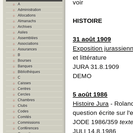
voir
A
Administration
Allocations
HISTOIRE
Almanachs
Archives
Asiles
31 août 1909
Assemblées
Associations
Exposition jurassien
Assurances
B
et littérature
Bourses
JURA 31.8.1909
Banques
Bibliothèques
DEMO
C
Caisses
Centres
5 août 1986
Cercles
Chambres
Histoire Jura
- Rolan
Clubs
Codes
question écrite sur l
Comités
JODE 1986/359
text
Commissions
Conférences
JULI 14.8.1986