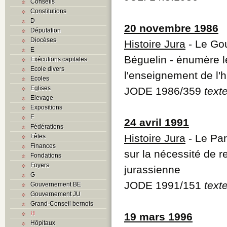
Conseils
Constitutions
D
20 novembre 1986
Députation
Diocèses
Histoire Jura
- Le Go
E
Béguelin - énumère le
Exécutions capitales
Ecole divers
l'enseignement de l'h
Ecoles
Eglises
JODE 1986/359
text
Elevage
Expositions
F
24 avril 1991
Fédérations
Histoire Jura
- Le Par
Fêtes
Finances
sur la nécessité de re
Fondations
Foyers
jurassienne
G
JODE 1991/151
text
Gouvernement BE
Gouvernement JU
Grand-Conseil bernois
H
19 mars 1996
Hôpitaux