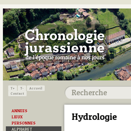
T+
T-
Accueil
Contact
ANNEES
Hydrologie
LIEUX
PERSONNES
ALPHABET