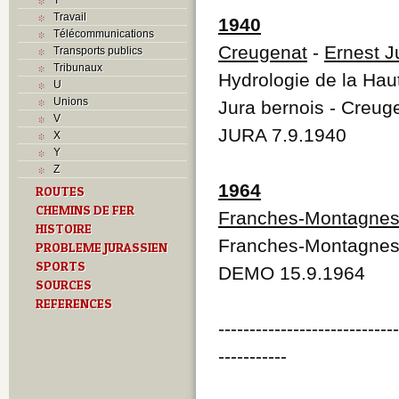
Travail
1940
Télécommunications
Creugenat
-
Ernest Ju
Transports publics
Tribunaux
Hydrologie de la Haut
U
Unions
Jura bernois - Creug
V
JURA 7.9.1940
X
Y
Z
1964
ROUTES
CHEMINS DE FER
Franches-Montagne
HISTOIRE
Franches-Montagne
PROBLEME JURASSIEN
SPORTS
DEMO 15.9.1964
SOURCES
REFERENCES
----------------------------
-----------