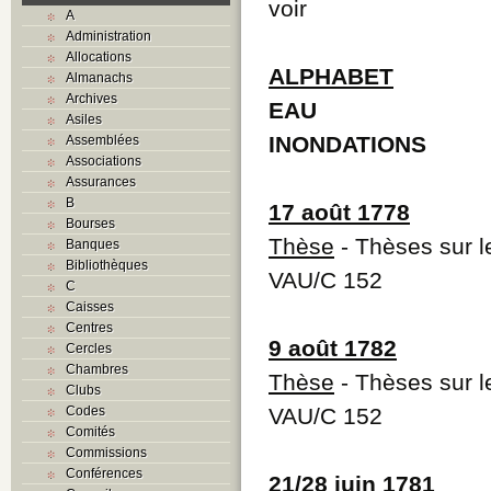
voir
A
Administration
Allocations
ALPHABET
Almanachs
Archives
EAU
Asiles
INONDATIONS
Assemblées
Associations
Assurances
B
17 août 1778
Bourses
Thèse
- Thèses sur l
Banques
Bibliothèques
VAU/C 152
C
Caisses
Centres
9 août 1782
Cercles
Chambres
Thèse
- Thèses sur l
Clubs
Codes
VAU/C 152
Comités
Commissions
Conférences
21/28 juin 1781