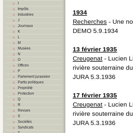
I
Impôts
1934
Industries
J
Recherches
- Une nou
Journaux
DEMO 5.9.1934
K
L
M
13 février 1935
Musées
N
Creugenat
- Lucien L
O
Offices
rivière souterraine d
P
JURA 5.3.1936
Parlement jurassien
Partis politiques
Propriété
Protection
17 février 1935
Q
Creugenat
- Lucien L
R
Revues
rivière souterraine d
S
JURA 5.3.1936
Sociétés
Syndicats
T