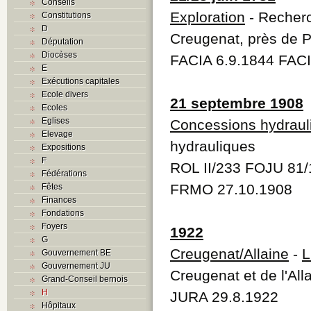
Conseils
Exploration
- Recherch
Constitutions
D
Creugenat, près de P
Députation
Diocèses
FACIA 6.9.1844 FAC
E
Exécutions capitales
Ecole divers
21 septembre 1908
Ecoles
Eglises
Concessions hydraul
Elevage
hydrauliques
Expositions
F
ROL II/233 FOJU 81/
Fédérations
FRMO 27.10.1908
Fêtes
Finances
Fondations
Foyers
1922
G
Creugenat/Allaine
-
L
Gouvernement BE
Gouvernement JU
Creugenat et de l'All
Grand-Conseil bernois
H
JURA 29.8.1922
Hôpitaux