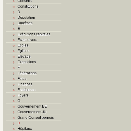
Conseils
Constitutions
D
Députation
Diocèses
E
Exécutions capitales
Ecole divers
Ecoles
Eglises
Elevage
Expositions
F
Fédérations
Fêtes
Finances
Fondations
Foyers
G
Gouvernement BE
Gouvernement JU
Grand-Conseil bernois
H
Hôpitaux