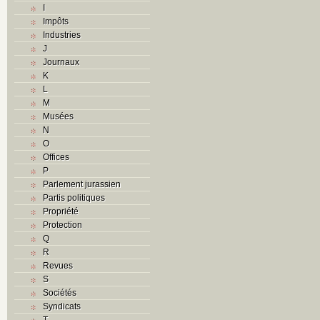
I
Impôts
Industries
J
Journaux
K
L
M
Musées
N
O
Offices
P
Parlement jurassien
Partis politiques
Propriété
Protection
Q
R
Revues
S
Sociétés
Syndicats
T