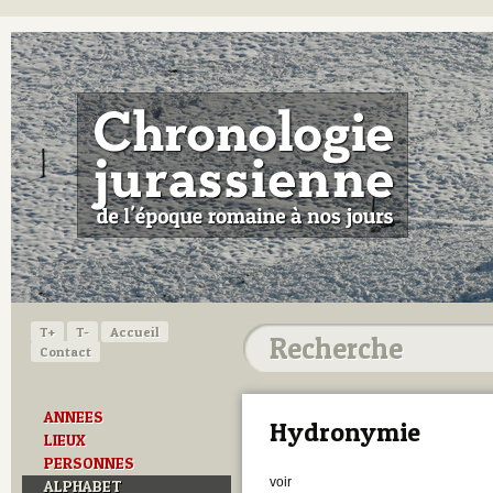
T+
T-
Accueil
Contact
ANNEES
Hydronymie
LIEUX
PERSONNES
voir
ALPHABET