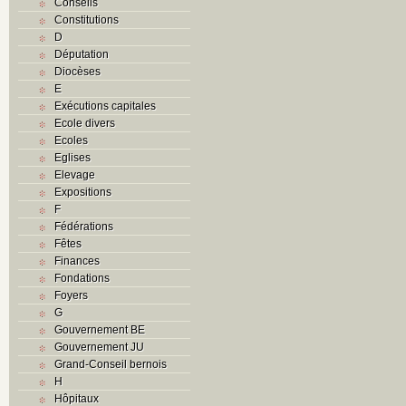
Conseils
Constitutions
D
Députation
Diocèses
E
Exécutions capitales
Ecole divers
Ecoles
Eglises
Elevage
Expositions
F
Fédérations
Fêtes
Finances
Fondations
Foyers
G
Gouvernement BE
Gouvernement JU
Grand-Conseil bernois
H
Hôpitaux