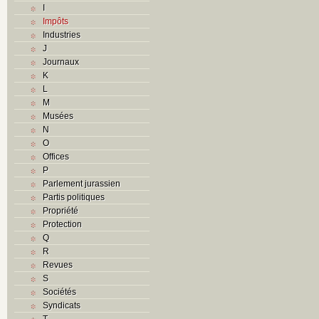
I
Impôts
Industries
J
Journaux
K
L
M
Musées
N
O
Offices
P
Parlement jurassien
Partis politiques
Propriété
Protection
Q
R
Revues
S
Sociétés
Syndicats
T