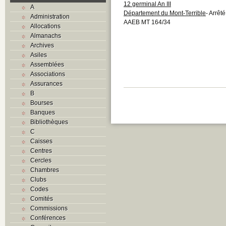
12 germinal An III
A
Département du Mont-Terrible
- Arrêt
Administration
AAEB MT 164/34
Allocations
Almanachs
Archives
Asiles
Assemblées
Associations
Assurances
B
Bourses
Banques
Bibliothèques
C
Caisses
Centres
Cercles
Chambres
Clubs
Codes
Comités
Commissions
Conférences