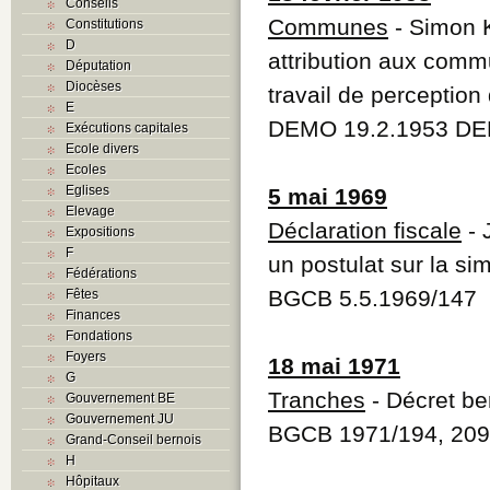
Conseils
Communes
- Simon K
Constitutions
D
attribution aux comm
Députation
Diocèses
travail de perception
E
DEMO 19.2.1953 DE
Exécutions capitales
Ecole divers
Ecoles
Eglises
5 mai 1969
Elevage
Déclaration fiscale
- 
Expositions
F
un postulat sur la sim
Fédérations
BGCB 5.5.1969/147
Fêtes
Finances
Fondations
Foyers
18 mai 1971
G
Tranches
- Décret be
Gouvernement BE
Gouvernement JU
BGCB 1971/194, 209
Grand-Conseil bernois
H
Hôpitaux