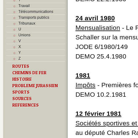
Travail
Télécommunications
24 avril 1980
Transports publics
Tribunaux
Mensualisation
- Le 
U
Unions
Schaller sur la mensu
V
JODE 6/1980/149
X
Y
DEMO 25.4.1980
Z
ROUTES
CHEMINS DE FER
1981
HISTOIRE
Impôts
- Premières fo
PROBLEME JURASSIEN
SPORTS
DEMO 10.2.1981
SOURCES
REFERENCES
12 février 1981
Sociétés sportives et 
au député Charles Ra