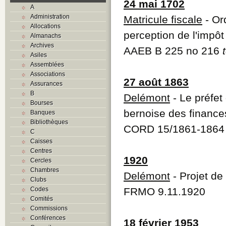
24 mai 1702
A
Administration
Matricule fiscale
- Or
Allocations
perception de l'impôt
Almanachs
Archives
AAEB B 225 no 216
Asiles
Assemblées
Associations
27 août 1863
Assurances
B
Delémont
- Le préfet
Bourses
bernoise des finances
Banques
Bibliothèques
CORD 15/1861-1864
C
Caisses
Centres
1920
Cercles
Chambres
Delémont
- Projet de
Clubs
Codes
FRMO 9.11.1920
Comités
Commissions
Conférences
18 février 1953