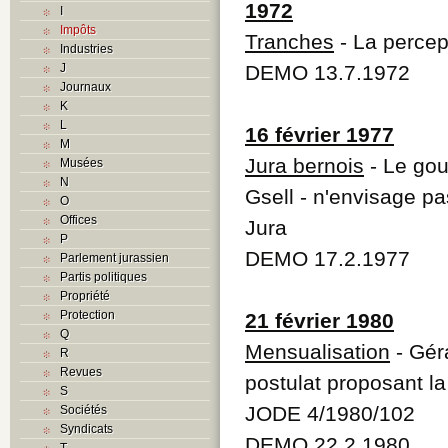
1972
I
Impôts
Tranches
- La percep
Industries
J
DEMO 13.7.1972
Journaux
K
L
16 février 1977
M
Jura bernois
- Le go
Musées
N
Gsell - n'envisage pa
O
Offices
Jura
P
DEMO 17.2.1977
Parlement jurassien
Partis politiques
Propriété
Protection
21 février 1980
Q
Mensualisation
- Gér
R
Revues
postulat proposant l
S
JODE 4/1980/102
Sociétés
Syndicats
DEMO 22.2.1980
T