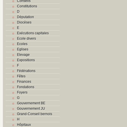
Conseils
Constitutions
D
Députation
Diocèses
E
Exécutions capitales
Ecole divers
Ecoles
Eglises
Elevage
Expositions
F
Fédérations
Fêtes
Finances
Fondations
Foyers
G
Gouvernement BE
Gouvernement JU
Grand-Conseil bernois
H
Hôpitaux