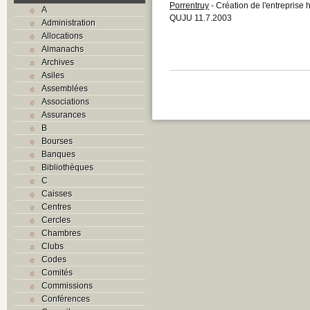
Porrentruy
- Création de l'entreprise
A
QUJU 11.7.2003
Administration
Allocations
Almanachs
Archives
Asiles
Assemblées
Associations
Assurances
B
Bourses
Banques
Bibliothèques
C
Caisses
Centres
Cercles
Chambres
Clubs
Codes
Comités
Commissions
Conférences