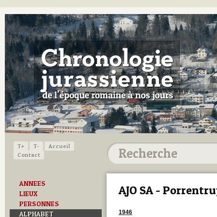
T+
T-
Accueil
Contact
ANNEES
AJO SA - Porrentr
LIEUX
PERSONNES
1946
ALPHABET