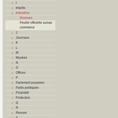
I
Impôts
Industries
Diverses
Feuille officielle suisse
commerce
J
Journaux
K
L
M
Musées
N
O
Offices
P
Parlement jurassien
Partis politiques
Propriété
Protection
Q
R
Revues
S