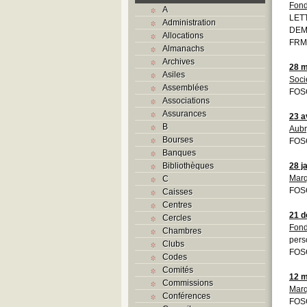
Fond
A
LETT
Administration
DEM
Allocations
FRM
Almanachs
Archives
28 m
Asiles
Soci
Assemblées
FOS
Associations
Assurances
23 a
B
Aubr
Bourses
FOS
Banques
Bibliothèques
28 j
Mar
C
FOS
Caisses
Centres
21 
Cercles
Fond
Chambres
pers
Clubs
FOS
Codes
Comités
12 m
Commissions
Mar
Conférences
FOS