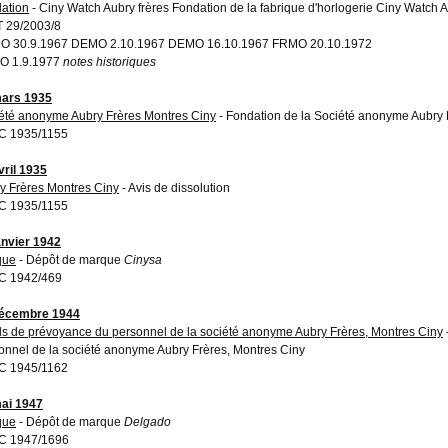
ation
- Ciny Watch Aubry frères Fondation de la fabrique d'horlogerie Ciny Watch A
 29/2003/8
O 30.9.1967 DEMO 2.10.1967 DEMO 16.10.1967 FRMO 20.10.1972
O 1.9.1977
notes historiques
ars 1935
été anonyme Aubry Frères Montres Ciny
- Fondation de la Société anonyme Aubry 
C 1935/1155
vril 1935
y Frères Montres Ciny
- Avis de dissolution
C 1935/1155
anvier 1942
que
- Dépôt de marque
Cinysa
C 1942/469
décembre 1944
s de prévoyance du personnel de la société anonyme Aubry Frères, Montres Ciny
onnel de la société anonyme Aubry Frères, Montres Ciny
C 1945/1162
ai 1947
que
- Dépôt de marque
Delgado
C 1947/1696