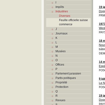
I
Impôts
19 j
Dog
Industries
FRM
Diverses
Feuille officielle suisse
197
commerce
West
J
PAYS
Journaux
K
18 m
L
Nouv
M
bâti
Musées
DEM
N
O
14 m
Offices
Espé
P
FOS
Parlement jurassien
Partis politiques
9 ju
Propriété
Le N
Protection
FOS
Q
19 j
R
Dog
Revues
PAYS
S