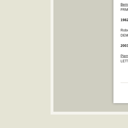
Bern
FRM
198
Robo
DEM
200
Pier
LETT