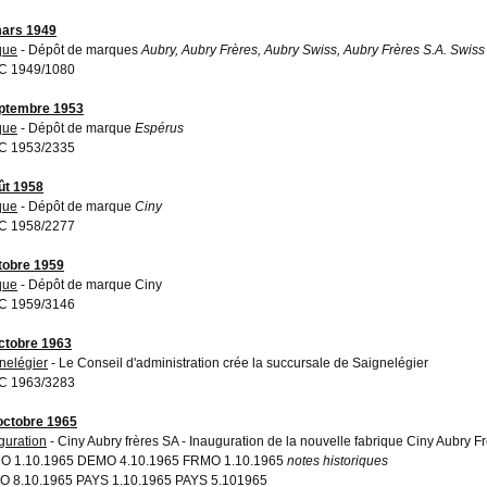
ars 1949
que
- Dépôt de marques
Aubry, Aubry Frères, Aubry Swiss, Aubry Frères S.A. Swiss
C 1949/1080
ptembre 1953
que
- Dépôt de marque
Espérus
C 1953/2335
ût 1958
que
- Dépôt de marque
Ciny
C 1958/2277
tobre 1959
que
- Dépôt de marque Ciny
C 1959/3146
ctobre 1963
nelégier
- Le Conseil d'administration crée la succursale de Saignelégier
C 1963/3283
octobre 1965
guration
- Ciny Aubry frères SA - Inauguration de la nouvelle fabrique Ciny Aubry F
O 1.10.1965 DEMO 4.10.1965 FRMO 1.10.1965
notes historiques
 8.10.1965 PAYS 1.10.1965 PAYS 5.101965