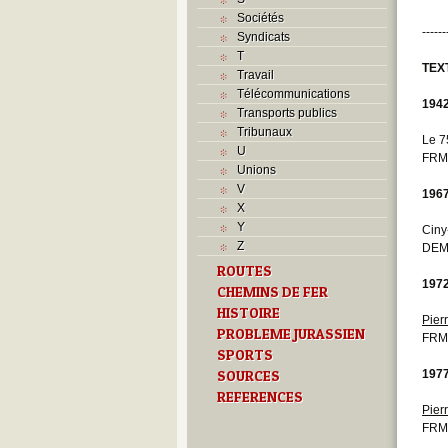
Sociétés
------
Syndicats
T
TEX
Travail
Télécommunications
194
Transports publics
Tribunaux
Le 7
U
FRM
Unions
V
196
X
Y
Ciny
Z
DEM
ROUTES
197
CHEMINS DE FER
HISTOIRE
Pier
PROBLEME JURASSIEN
FRM
SPORTS
SOURCES
197
REFERENCES
Pier
FRM