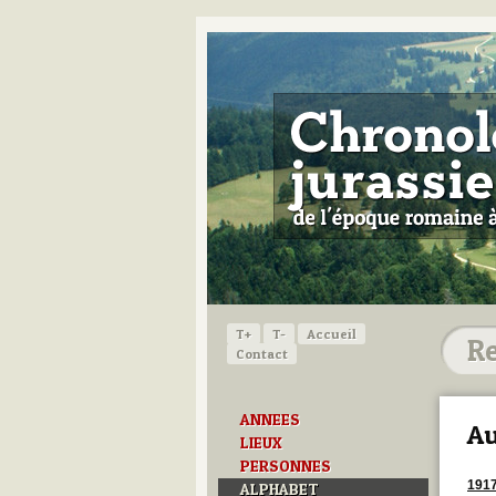
T+
T-
Accueil
Contact
ANNEES
Au
LIEUX
PERSONNES
191
ALPHABET