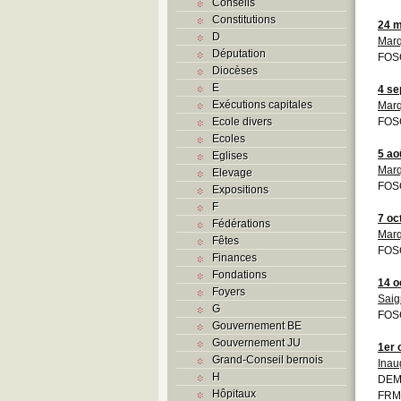
Conseils
Constitutions
24 m
D
Mar
Députation
FOS
Diocèses
E
4 se
Exécutions capitales
Mar
Ecole divers
FOS
Ecoles
5 ao
Eglises
Mar
Elevage
FOS
Expositions
F
7 oc
Fédérations
Mar
Fêtes
FOS
Finances
Fondations
14 o
Foyers
Saig
G
FOS
Gouvernement BE
Gouvernement JU
1er 
Grand-Conseil bernois
Inau
H
DEM
Hôpitaux
FRMO