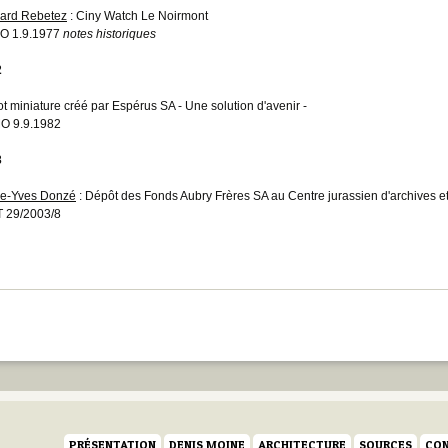
ard Rebetez
: Ciny Watch Le Noirmont
O 1.9.1977
notes historiques
2
t miniature créé par Espérus SA - Une solution d'avenir -
O 9.9.1982
3
re-Yves Donzé
: Dépôt des Fonds Aubry Frères SA au Centre jurassien d'archives 
 29/2003/8
PRÉSENTATION
DENIS MOINE
ARCHITECTURE
SOURCES
CON