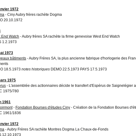
anvier 1972
ma
- Ciny Aubry frères rachète Dogma
O 20.10.1972
3
 End Watch
- Aubry frères SA rachète la firme genevoise West End Watch
 1.2.1973
ai 1973
eaux bâtiments
- Aubry Frères SA, la plus ancienne fabrique d'horlogerie des F
ments
O 18.5.1973
notes historiques
DEMO 22.5.1973 PAYS 17.5.1973
ars 1975
rus
- L'assemblée des actionnaires décide le transfert d'Espérus de Saignelégier 
C 1975/780
in 1961
oirmont
-
Fondation Bourses d'études Ciny
- Création de la Fondation Bourses d'é
C 1961/1836
anvier 1972
ma
- Aubry Frères SA rachète Montres Dogma La Chaux-de-Fonds
 12.10.1973