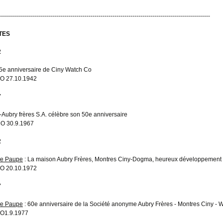
----------------------------------------------------------------------------------------------------------
TES
2
5e anniversaire de Ciny Watch Co
O 27.10.1942
7
-Aubry frères S.A. célèbre son 50e anniversaire
O 30.9.1967
2
re Paupe
: La maison Aubry Frères, Montres Ciny-Dogma, heureux développement
O 20.10.1972
7
re Paupe
: 60e anniversaire de la Société anonyme Aubry Frères - Montres Ciny -
O1.9.1977