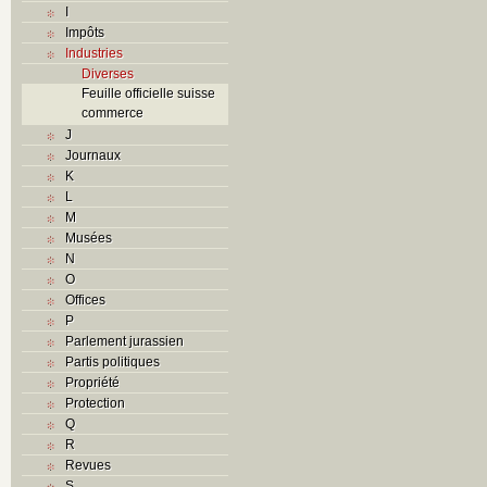
I
Impôts
Industries
Diverses
Feuille officielle suisse
commerce
J
Journaux
K
L
M
Musées
N
O
Offices
P
Parlement jurassien
Partis politiques
Propriété
Protection
Q
R
Revues
S