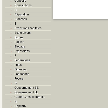
Conseils
Constitutions
D
Députation
Diocèses
E
Exécutions capitales
Ecole divers
Ecoles
Eglises
Elevage
Expositions
F
Fédérations
Fêtes
Finances
Fondations
Foyers
G
Gouvernement BE
Gouvernement JU
Grand-Conseil bernois
H
Hôpitaux