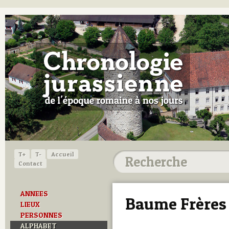
T+
T-
Accueil
Contact
ANNEES
Baume Frères 
LIEUX
PERSONNES
ALPHABET