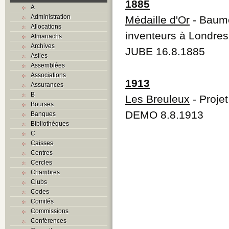
1885
A
Administration
Médaille d'Or
- Baume
Allocations
inventeurs à Londres
Almanachs
Archives
JUBE 16.8.1885
Asiles
Assemblées
Associations
1913
Assurances
B
Les Breuleux
- Proje
Bourses
DEMO 8.8.1913
Banques
Bibliothèques
C
Caisses
Centres
Cercles
Chambres
Clubs
Codes
Comités
Commissions
Conférences