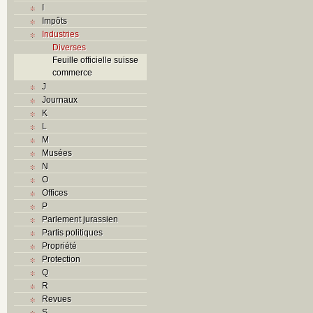
I
Impôts
Industries
Diverses
Feuille officielle suisse
commerce
J
Journaux
K
L
M
Musées
N
O
Offices
P
Parlement jurassien
Partis politiques
Propriété
Protection
Q
R
Revues
S