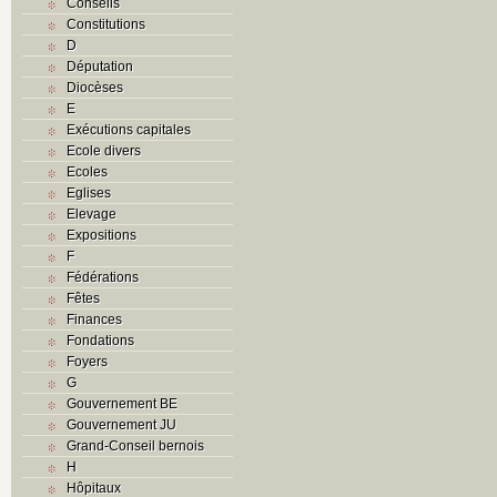
Conseils
Constitutions
D
Députation
Diocèses
E
Exécutions capitales
Ecole divers
Ecoles
Eglises
Elevage
Expositions
F
Fédérations
Fêtes
Finances
Fondations
Foyers
G
Gouvernement BE
Gouvernement JU
Grand-Conseil bernois
H
Hôpitaux