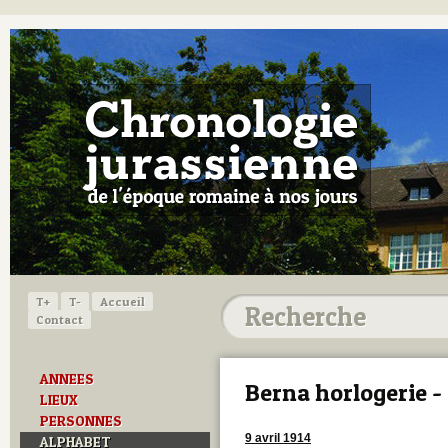
T+
T-
Accueil
Contact
ANNEES
Berna horlogerie 
LIEUX
PERSONNES
9 avril 1914
ALPHABET