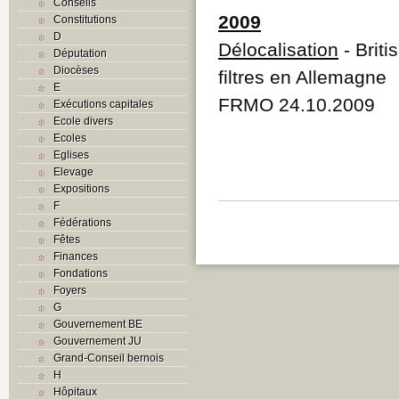
Conseils
2009
Constitutions
D
Délocalisation
- Briti
Députation
Diocèses
filtres en Allemagne
E
FRMO 24.10.2009
Exécutions capitales
Ecole divers
Ecoles
Eglises
Elevage
Expositions
F
Fédérations
Fêtes
Finances
Fondations
Foyers
G
Gouvernement BE
Gouvernement JU
Grand-Conseil bernois
H
Hôpitaux