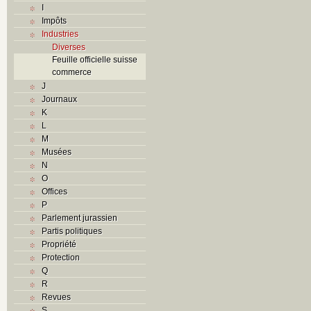
I
Impôts
Industries
Diverses
Feuille officielle suisse
commerce
J
Journaux
K
L
M
Musées
N
O
Offices
P
Parlement jurassien
Partis politiques
Propriété
Protection
Q
R
Revues
S