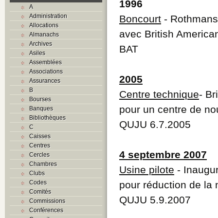
1996
A
Administration
Boncourt
- Rothmans 
Allocations
avec British America
Almanachs
Archives
BAT
Asiles
Assemblées
Associations
2005
Assurances
B
Centre technique
- Br
Bourses
pour un centre de no
Banques
Bibliothèques
QUJU 6.7.2005
C
Caisses
Centres
4 septembre 2007
Cercles
Chambres
Usine pilote
- Inaugur
Clubs
Codes
pour réduction de la 
Comités
QUJU 5.9.2007
Commissions
Conférences