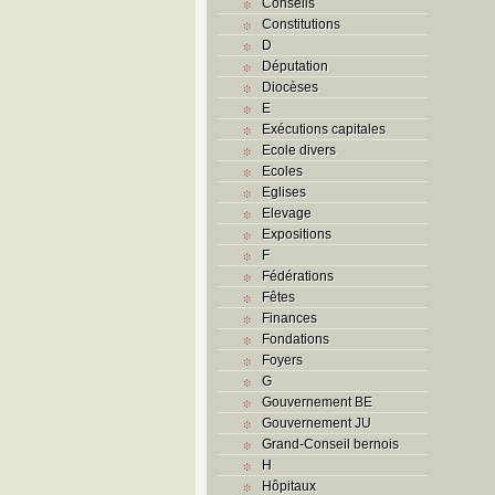
Conseils
Constitutions
D
Députation
Diocèses
E
Exécutions capitales
Ecole divers
Ecoles
Eglises
Elevage
Expositions
F
Fédérations
Fêtes
Finances
Fondations
Foyers
G
Gouvernement BE
Gouvernement JU
Grand-Conseil bernois
H
Hôpitaux