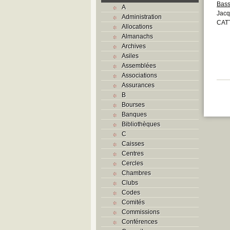
Bass
A
Jacq
Administration
CATT
Allocations
Almanachs
Archives
Asiles
Assemblées
Associations
Assurances
B
Bourses
Banques
Bibliothèques
C
Caisses
Centres
Cercles
Chambres
Clubs
Codes
Comités
Commissions
Conférences