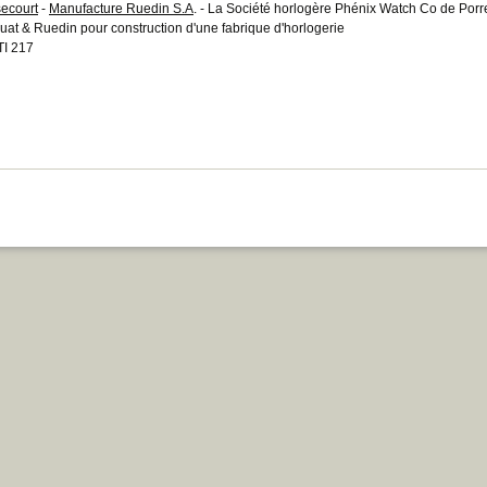
ecourt
-
Manufacture Ruedin S.A
. - La Société horlogère Phénix Watch Co de Porre
uat & Ruedin pour construction d'une fabrique d'horlogerie
I 217