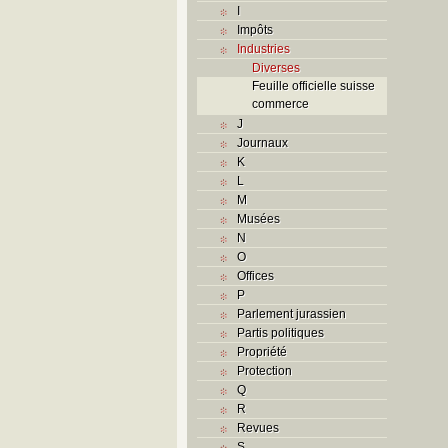
I
Impôts
Industries
Diverses
Feuille officielle suisse
commerce
J
Journaux
K
L
M
Musées
N
O
Offices
P
Parlement jurassien
Partis politiques
Propriété
Protection
Q
R
Revues
S