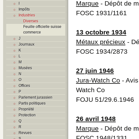
Marque
- Dépôt de 
I
Impôts
FOSC 1931/1161
Industries
Diverses
Feuille officielle suisse
13 octobre 1934
commerce
J
Métaux précieux
- Dé
Journaux
FOSC 1934/2873
K
L
M
Musées
27 juin 1946
N
Jura-Watch Co
- Avis
O
Offices
Watch Co
P
Parlement jurassien
FOJU 51/29.6.1946
Partis politiques
Propriété
Protection
26 avril 1948
Q
R
Marque
- Dépôt de 
Revues
FOSC 1948/1331
S