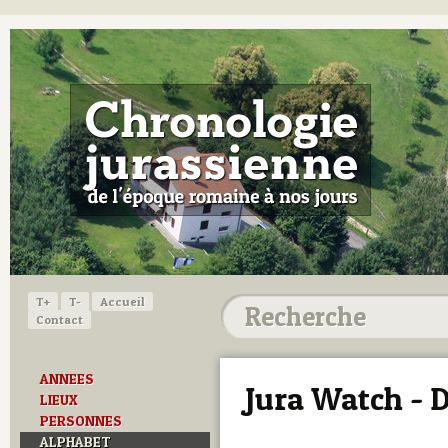
T+
T-
Accueil
Contact
ANNEES
Jura Watch - 
LIEUX
PERSONNES
ALPHABET