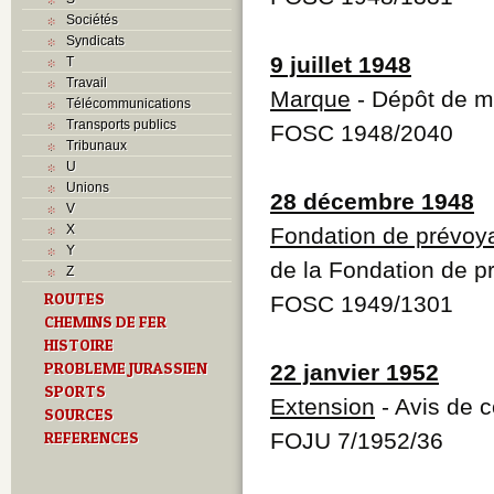
Sociétés
Syndicats
9 juillet 1948
T
Travail
Marque
- Dépôt de 
Télécommunications
Transports publics
FOSC 1948/2040
Tribunaux
U
Unions
28 décembre 1948
V
X
Fondation de prévoy
Y
de la Fondation de p
Z
ROUTES
FOSC 1949/1301
CHEMINS DE FER
HISTOIRE
PROBLEME JURASSIEN
22 janvier 1952
SPORTS
Extension
- Avis de c
SOURCES
REFERENCES
FOJU 7/1952/36