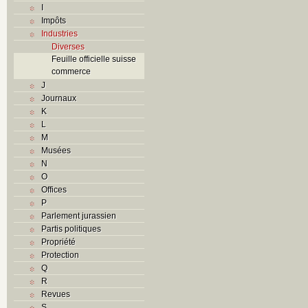
I
Impôts
Industries
Diverses
Feuille officielle suisse
commerce
J
Journaux
K
L
M
Musées
N
O
Offices
P
Parlement jurassien
Partis politiques
Propriété
Protection
Q
R
Revues
S