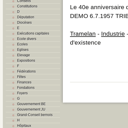
Conseils
Le 40e anniversaire 
Constitutions
D
DEMO 6.7.1957 TRIB
Députation
Diocèses
E
Tramelan
-
Industrie
-
Exécutions capitales
Ecole divers
d'existence
Ecoles
Eglises
Elevage
Expositions
F
Fédérations
Fêtes
Finances
Fondations
Foyers
G
Gouvernement BE
Gouvernement JU
Grand-Conseil bernois
H
Hôpitaux