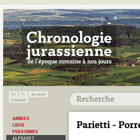
T+
T-
Accueil
Contact
ANNEES
Parietti - Por
LIEUX
PERSONNES
ALPHABET