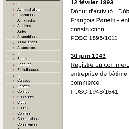
12 février 1893
A
Administration
Début d'activité
- Débu
Allocations
François Parietti - 
Almanachs
Archives
construction
Asiles
FOSC 1896/1011
Assemblées
Associations
Assurances
B
30 juin 1943
Bourses
Registre du commer
Banques
Bibliothèques
entreprise de bâtimen
C
Caisses
commerce
Centres
FOSC 1943/1541
Cercles
Chambres
Clubs
Codes
Comités
Commissions
Conférences