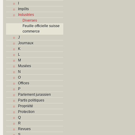
I
Impôts
Industries
Diverses
Feuille officielle suisse
commerce
J
Journaux
K
L
M
Musées
N
O
Offices
P
Parlement jurassien
Partis politiques
Propriété
Protection
Q
R
Revues
S