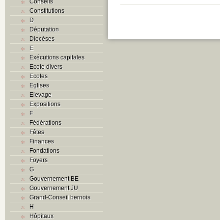
Conseils
Constitutions
D
Députation
Diocèses
E
Exécutions capitales
Ecole divers
Ecoles
Eglises
Elevage
Expositions
F
Fédérations
Fêtes
Finances
Fondations
Foyers
G
Gouvernement BE
Gouvernement JU
Grand-Conseil bernois
H
Hôpitaux