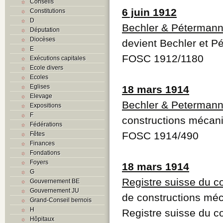
Conseils
6 juin 1912
Constitutions
D
Bechler & Péterman
Députation
Diocèses
devient Bechler et P
E
FOSC 1912/1180
Exécutions capitales
Ecole divers
Ecoles
Eglises
18 mars 1914
Elevage
Bechler & Peterman
Expositions
F
constructions mécan
Fédérations
FOSC 1914/490
Fêtes
Finances
Fondations
Foyers
18 mars 1914
G
Registre suisse du 
Gouvernement BE
Gouvernement JU
de constructions mé
Grand-Conseil bernois
H
Registre suisse du 
Hôpitaux