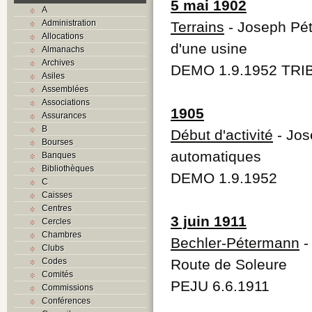
5 mai 1902
A
Administration
Terrains
- Joseph Pét
Allocations
d'une usine
Almanachs
Archives
DEMO 1.9.1952 TRIB
Asiles
Assemblées
Associations
1905
Assurances
B
Début d'activité
- Jos
Bourses
automatiques
Banques
Bibliothèques
DEMO 1.9.1952
C
Caisses
Centres
3 juin 1911
Cercles
Chambres
Bechler-Pétermann
-
Clubs
Codes
Route de Soleure
Comités
PEJU 6.6.1911
Commissions
Conférences