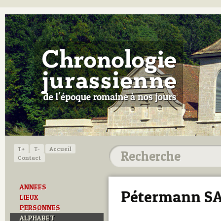
T+
T-
Accueil
Contact
ANNEES
Pétermann SA
LIEUX
PERSONNES
ALPHABET