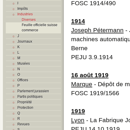
FOSC 1914/490
I
Impôts
Industries
Diverses
1914
Feuille officielle suisse
Joseph Pétermann
- 
commerce
J
machines automatique
Journaux
Berne
K
L
PEJU 3.9.1914
M
Musées
N
16 août 1919
O
Offices
Marque
- Dépôt de 
P
Parlement jurassien
FOSC 1919/1566
Partis politiques
Propriété
Protection
1919
Q
R
Lyon
- La Fabrique J
Revues
PEJU 14.10.1919
S