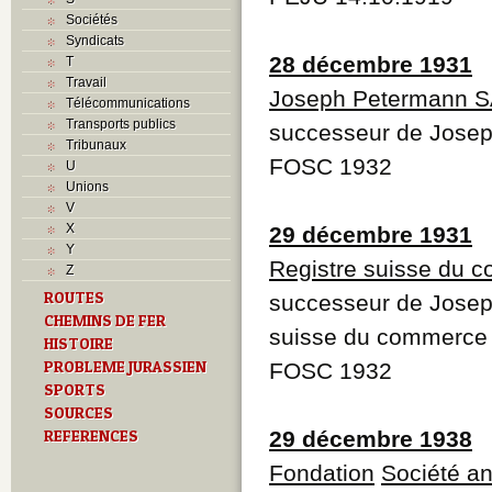
Sociétés
Syndicats
28 décembre 1931
T
Travail
Joseph Petermann S
Télécommunications
Transports publics
successeur de Jose
Tribunaux
FOSC 1932
U
Unions
V
X
29 décembre 1931
Y
Registre suisse du 
Z
ROUTES
successeur de Joseph
CHEMINS DE FER
suisse du commerce
HISTOIRE
PROBLEME JURASSIEN
FOSC 1932
SPORTS
SOURCES
REFERENCES
29 décembre 1938
Fondation
Société a