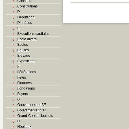
Conseils
Constitutions
D
Députation
Diocèses
E
Exécutions capitales
Ecole divers
Ecoles
Eglises
Elevage
Expositions
F
Fédérations
Fêtes
Finances
Fondations
Foyers
G
Gouvernement BE
Gouvernement JU
Grand-Conseil bernois
H
Hôpitaux