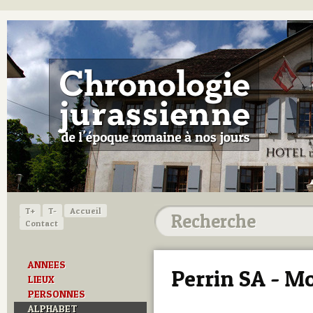
T+
T-
Accueil
Contact
ANNEES
Perrin SA - M
LIEUX
PERSONNES
ALPHABET