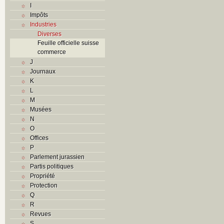
I
Impôts
Industries
Diverses
Feuille officielle suisse
commerce
J
Journaux
K
L
M
Musées
N
O
Offices
P
Parlement jurassien
Partis politiques
Propriété
Protection
Q
R
Revues
S