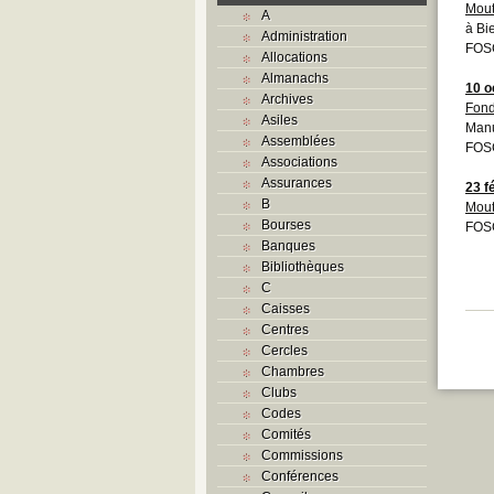
Mout
A
à Bi
Administration
FOS
Allocations
Almanachs
10 o
Archives
Fond
Asiles
Manu
Assemblées
FOS
Associations
Assurances
23 f
B
Mout
Bourses
FOS
Banques
Bibliothèques
C
Caisses
Centres
Cercles
Chambres
Clubs
Codes
Comités
Commissions
Conférences