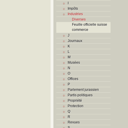
I
Impôts
Industries
Diverses
Feuille officielle suisse
commerce
J
Journaux
K
L
M
Musées
N
O
Offices
P
Parlement jurassien
Partis politiques
Propriété
Protection
Q
R
Revues
S