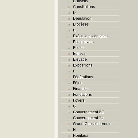
Conseils
Constitutions
D
Députation
Diocèses
E
Exécutions capitales
Ecole divers
Ecoles
Eglises
Elevage
Expositions
F
Fédérations
Fêtes
Finances
Fondations
Foyers
G
Gouvernement BE
Gouvernement JU
Grand-Conseil bernois
H
Hôpitaux