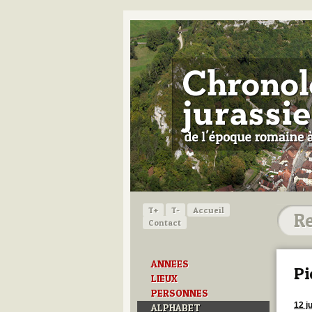
T+
T-
Accueil
Contact
ANNEES
Pi
LIEUX
PERSONNES
12 ju
ALPHABET