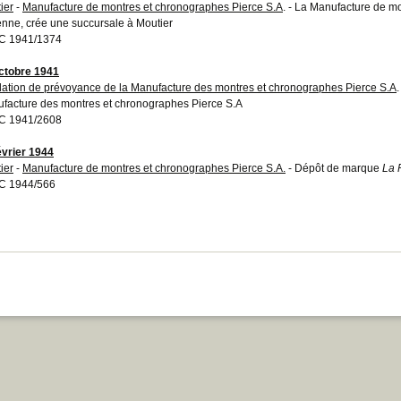
ier
-
Manufacture de montres et chronographes Pierce S.A
. - La Manufacture de m
enne, crée une succursale à Moutier
C 1941/1374
ctobre 1941
ation de prévoyance de la Manufacture des montres et chronographes Pierce S.A
facture des montres et chronographes Pierce S.A
C 1941/2608
évrier 1944
ier
-
Manufacture de montres et chronographes Pierce S.A.
- Dépôt de marque
La 
C 1944/566