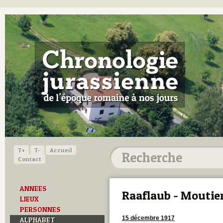
T+
T-
Accueil
Contact
ANNEES
Raaflaub - Moutie
LIEUX
PERSONNES
15 décembre 1917
ALPHABET