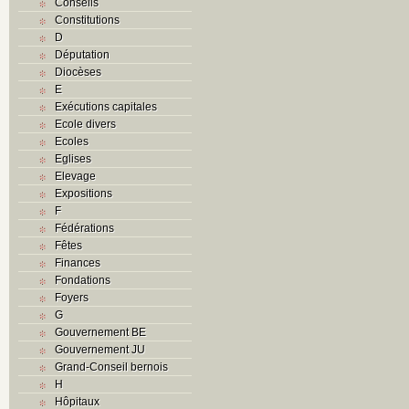
Conseils
Constitutions
D
Députation
Diocèses
E
Exécutions capitales
Ecole divers
Ecoles
Eglises
Elevage
Expositions
F
Fédérations
Fêtes
Finances
Fondations
Foyers
G
Gouvernement BE
Gouvernement JU
Grand-Conseil bernois
H
Hôpitaux