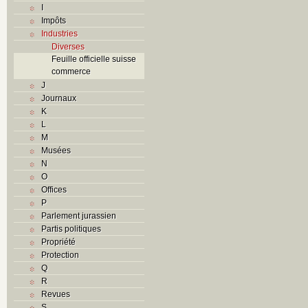
I
Impôts
Industries
Diverses
Feuille officielle suisse
commerce
J
Journaux
K
L
M
Musées
N
O
Offices
P
Parlement jurassien
Partis politiques
Propriété
Protection
Q
R
Revues
S