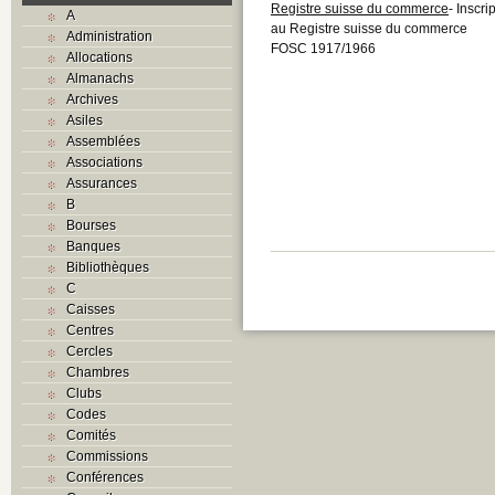
Registre suisse du commerce
- Inscr
A
au Registre suisse du commerce
Administration
FOSC 1917/1966
Allocations
Almanachs
Archives
Asiles
Assemblées
Associations
Assurances
B
Bourses
Banques
Bibliothèques
C
Caisses
Centres
Cercles
Chambres
Clubs
Codes
Comités
Commissions
Conférences