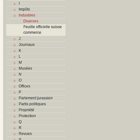
I
Impôts
Industries
Diverses
Feuille officielle suisse
commerce
J
Journaux
K
L
M
Musées
N
O
Offices
P
Parlement jurassien
Partis politiques
Propriété
Protection
Q
R
Revues
S