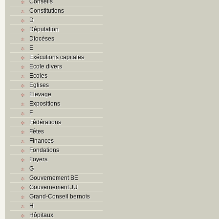
Conseils
Constitutions
D
Députation
Diocèses
E
Exécutions capitales
Ecole divers
Ecoles
Eglises
Elevage
Expositions
F
Fédérations
Fêtes
Finances
Fondations
Foyers
G
Gouvernement BE
Gouvernement JU
Grand-Conseil bernois
H
Hôpitaux