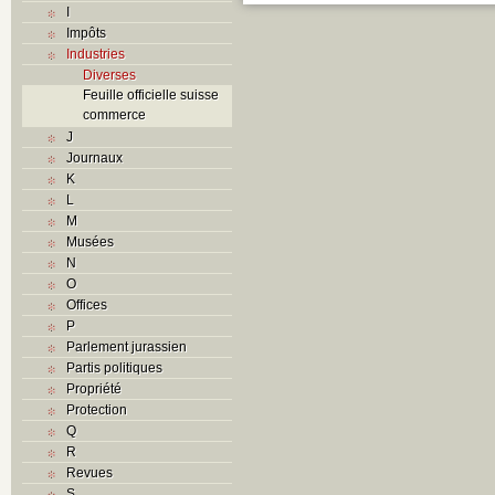
I
Impôts
Industries
Diverses
Feuille officielle suisse
commerce
J
Journaux
K
L
M
Musées
N
O
Offices
P
Parlement jurassien
Partis politiques
Propriété
Protection
Q
R
Revues
S