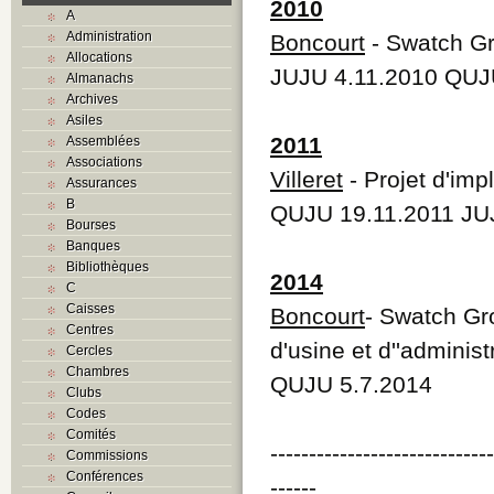
2010
A
Administration
Boncourt
- Swatch Gr
Allocations
JUJU 4.11.2010 QUJ
Almanachs
Archives
Asiles
2011
Assemblées
Associations
Villeret
- Projet d'im
Assurances
B
QUJU 19.11.2011 JU
Bourses
Banques
Bibliothèques
2014
C
Caisses
Boncourt
- Swatch Gr
Centres
d'usine et d''administ
Cercles
Chambres
QUJU 5.7.2014
Clubs
Codes
Comités
----------------------------
Commissions
Conférences
------