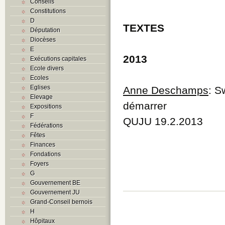
Conseils
Constitutions
D
TEXTES
Députation
Diocèses
E
2013
Exécutions capitales
Ecole divers
Ecoles
Eglises
Anne Deschamps
: S
Elevage
démarrer
Expositions
F
QUJU 19.2.2013
Fédérations
Fêtes
Finances
Fondations
Foyers
G
Gouvernement BE
Gouvernement JU
Grand-Conseil bernois
H
Hôpitaux