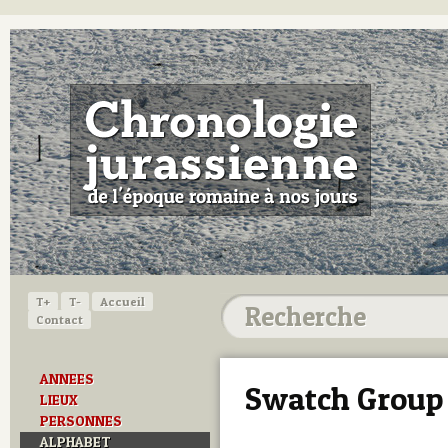
T+
T-
Accueil
Contact
ANNEES
Swatch Group
LIEUX
PERSONNES
ALPHABET