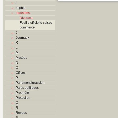
I
Impôts
Industries
Diverses
Feuille officielle suisse
commerce
J
Journaux
K
L
M
Musées
N
O
Offices
P
Parlement jurassien
Partis politiques
Propriété
Protection
Q
R
Revues
S