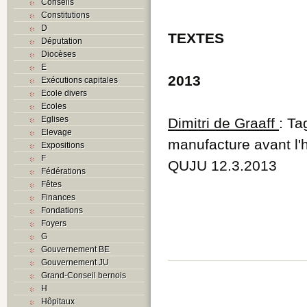
Conseils
Constitutions
D
TEXTES
Députation
Diocèses
E
2013
Exécutions capitales
Ecole divers
Ecoles
Eglises
Dimitri de Graaff
: Ta
Elevage
manufacture avant l'
Expositions
F
QUJU 12.3.2013
Fédérations
Fêtes
Finances
Fondations
Foyers
G
Gouvernement BE
Gouvernement JU
Grand-Conseil bernois
H
Hôpitaux