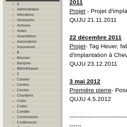
2011
A
Administration
Projet
- Projet d'impl
Allocations
QUJU 21.11.2011
Almanachs
Archives
Asiles
22 décembre 2011
Assemblées
Associations
Projet
- Tag Heuer, f
Assurances
B
d'implantation à Ch
Bourses
QUJU 23.12.2011
Banques
Bibliothèques
C
Caisses
3 mai 2012
Centres
Première pierre
- Pos
Cercles
Chambres
QUJU 4.5.2012
Clubs
Codes
Comités
----------------------------
Commissions
Conférences
------