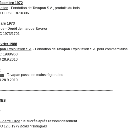
décembre 1972
ation
- Fondation de Tavapan S.A., produits du bois
O FOSC 1873/306
ars 1973
que
- Dépôt de marque
Tavana
C 1973/1701
évrier 1988
pan Exploitation S.A
. - Fondation de Tavapan Exploitation S.A. pour commercialisat
C 1988/960
 28.9.2010
0
ion
- Tavapan passe en mains régionales
 28.9.2010
---------------------------------------------------------------------------------------------------
TES
9
-Pierre Girod
: le succès après l'assombrissement
O 12.6.1979
notes historiques