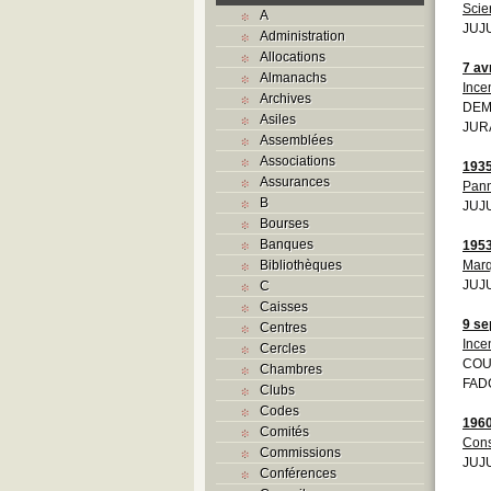
Scie
A
JUJU
Administration
Allocations
7 av
Almanachs
Ince
Archives
DEMO
Asiles
JURA
Assemblées
Associations
193
Assurances
Pann
B
JUJU
Bourses
Banques
195
Bibliothèques
Mar
JUJU
C
Caisses
9 se
Centres
Ince
Cercles
COU
Chambres
FADC
Clubs
Codes
196
Comités
Cons
Commissions
JUJU
Conférences