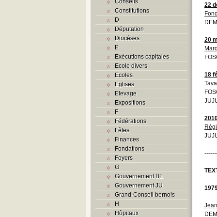
Conseils
22 
Constitutions
Fond
D
DEM
Députation
Diocèses
20 m
E
Mar
Exécutions capitales
FOS
Ecole divers
18 f
Ecoles
Tava
Eglises
FOS
Elevage
JUJU
Expositions
F
201
Fédérations
Rég
Fêtes
JUJU
Finances
Fondations
------
Foyers
G
TEX
Gouvernement BE
Gouvernement JU
197
Grand-Conseil bernois
H
Jean
Hôpitaux
DEM