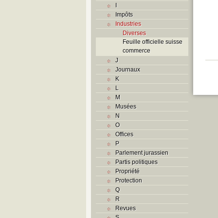
I
Impôts
Industries
Diverses
Feuille officielle suisse
commerce
J
Journaux
K
L
M
Musées
N
O
Offices
P
Parlement jurassien
Partis politiques
Propriété
Protection
Q
R
Revues
S