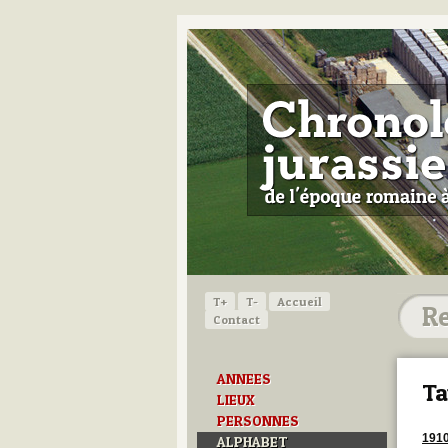
T+
T-
Accueil
Contact
ANNEES
Ta
LIEUX
PERSONNES
191
ALPHABET