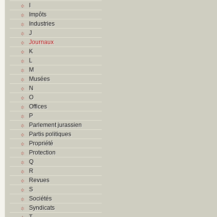
I
Impôts
Industries
J
Journaux
K
L
M
Musées
N
O
Offices
P
Parlement jurassien
Partis politiques
Propriété
Protection
Q
R
Revues
S
Sociétés
Syndicats
T