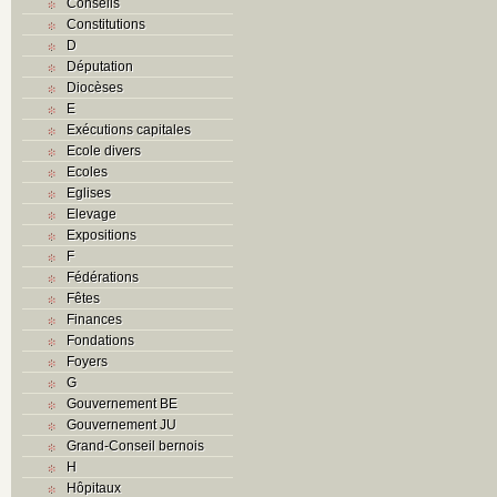
Conseils
Constitutions
D
Députation
Diocèses
E
Exécutions capitales
Ecole divers
Ecoles
Eglises
Elevage
Expositions
F
Fédérations
Fêtes
Finances
Fondations
Foyers
G
Gouvernement BE
Gouvernement JU
Grand-Conseil bernois
H
Hôpitaux