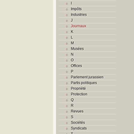
I
Impôts
Industries
J
Journaux
K
L
M
Musées
N
O
Offices
P
Parlement jurassien
Partis politiques
Propriété
Protection
Q
R
Revues
S
Sociétés
Syndicats
T