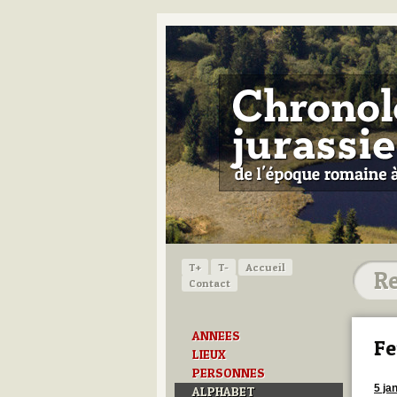
T+
T-
Accueil
Contact
ANNEES
Fe
LIEUX
PERSONNES
5 ja
ALPHABET