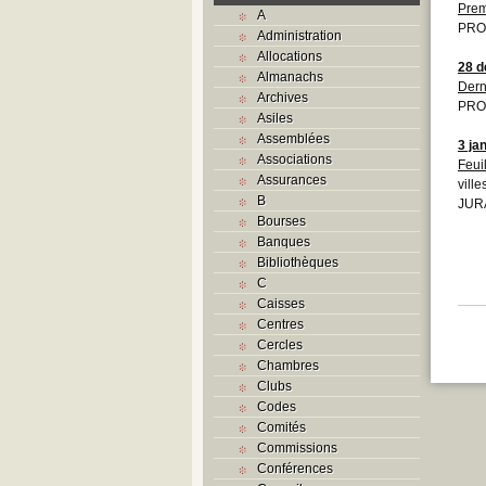
Prem
A
PRO
Administration
Allocations
28 
Almanachs
Dern
Archives
PRO
Asiles
Assemblées
3 ja
Associations
Feui
Assurances
vill
B
JURA
Bourses
Banques
Bibliothèques
C
Caisses
Centres
Cercles
Chambres
Clubs
Codes
Comités
Commissions
Conférences