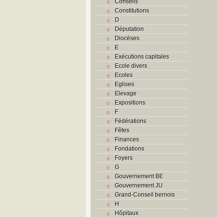
Conseils
Constitutions
D
Députation
Diocèses
E
Exécutions capitales
Ecole divers
Ecoles
Eglises
Elevage
Expositions
F
Fédérations
Fêtes
Finances
Fondations
Foyers
G
Gouvernement BE
Gouvernement JU
Grand-Conseil bernois
H
Hôpitaux