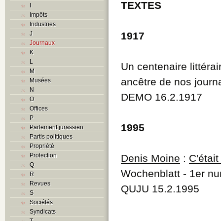
TEXTES
I
Impôts
Industries
J
1917
Journaux
K
L
Un centenaire littérai
M
ancêtre de nos journ
Musées
N
DEMO 16.2.1917
O
Offices
P
1995
Parlement jurassien
Partis politiques
Propriété
Protection
Denis Moine
:
C'était
Q
Wochenblatt - 1er n
R
Revues
QUJU 15.2.1995
S
Sociétés
Syndicats
T