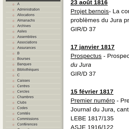
23 août 1816
A
Administration
Projet bernois
- La co
Allocations
problèmes du Jura pro
Almanachs
Archives
GIR/D 37
Asiles
Assemblées
Associations
17 janvier 1817
Assurances
B
Prospectus
- Prospec
Bourses
du Jura
Banques
Bibliothèques
GIR/D 37
C
Caisses
Centres
15 février 1817
Cercles
Chambres
Premier numéro
- Pr
Clubs
Codes
Journal du Jura, can
Comités
LEBE 1817/135
Commissions
Conférences
ASJE 1916/122