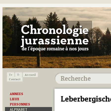
T+
T-
Accueil
Contact
ANNEES
Leberbergisch
LIEUX
PERSONNES
ALPHABET