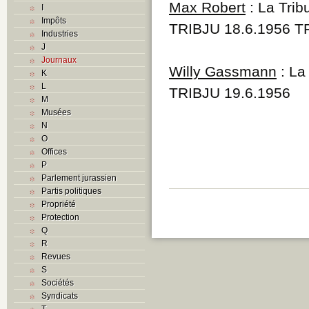
Max Robert
: La Trib
I
Impôts
TRIBJU 18.6.1956 T
Industries
J
Journaux
Willy Gassmann
: La
K
L
TRIBJU 19.6.1956
M
Musées
N
O
Offices
P
Parlement jurassien
Partis politiques
Propriété
Protection
Q
R
Revues
S
Sociétés
Syndicats
T