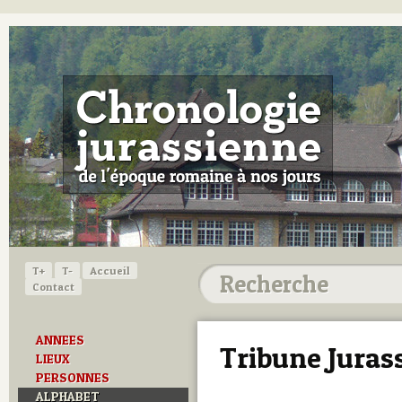
T+
T-
Accueil
Contact
ANNEES
Tribune Juras
LIEUX
PERSONNES
ALPHABET