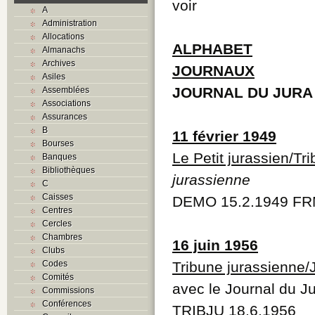
voir
A
Administration
Allocations
ALPHABET
Almanachs
Archives
JOURNAUX
Asiles
JOURNAL DU JURA
Assemblées
Associations
Assurances
B
11 février 1949
Bourses
Le Petit jurassien/Tr
Banques
Bibliothèques
jurassienne
C
Caisses
DEMO 15.2.1949 FRM
Centres
Cercles
Chambres
16 juin 1956
Clubs
Codes
Tribune jurassienne/
Comités
avec le Journal du J
Commissions
Conférences
TRIBJU 18.6.1956