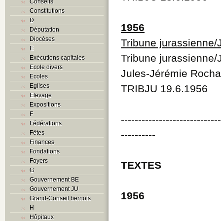
Conseils
Constitutions
D
1956
Députation
Diocèses
Tribune jurassienne/
E
Tribune jurassienne
Exécutions capitales
Ecole divers
Jules-Jérémie Rochat
Ecoles
Eglises
TRIBJU 19.6.1956
Elevage
Expositions
F
----------------------------
Fédérations
----------
Fêtes
Finances
Fondations
Foyers
TEXTES
G
Gouvernement BE
Gouvernement JU
1956
Grand-Conseil bernois
H
Hôpitaux