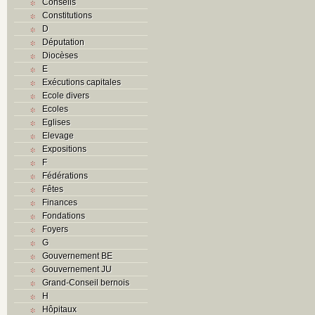
Conseils
Constitutions
D
Députation
Diocèses
E
Exécutions capitales
Ecole divers
Ecoles
Eglises
Elevage
Expositions
F
Fédérations
Fêtes
Finances
Fondations
Foyers
G
Gouvernement BE
Gouvernement JU
Grand-Conseil bernois
H
Hôpitaux