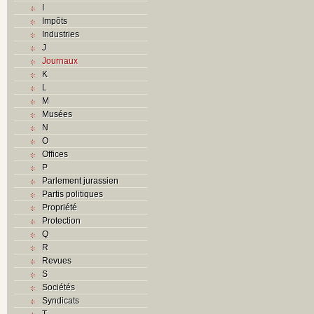
I
Impôts
Industries
J
Journaux
K
L
M
Musées
N
O
Offices
P
Parlement jurassien
Partis politiques
Propriété
Protection
Q
R
Revues
S
Sociétés
Syndicats
T