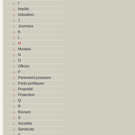
I
Impôts
Industries
J
Journaux
K
L
M
Musées
N
O
Offices
P
Parlement jurassien
Partis politiques
Propriété
Protection
Q
R
Revues
S
Sociétés
Syndicats
T