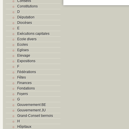
Conseils
Constitutions
D
Députation
Diocèses
E
Exécutions capitales
Ecole divers
Ecoles
Eglises
Elevage
Expositions
F
Fédérations
Fêtes
Finances
Fondations
Foyers
G
Gouvernement BE
Gouvernement JU
Grand-Conseil bernois
H
Hôpitaux