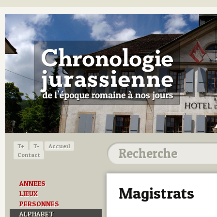
T+
T-
Accueil
Contact
ANNEES
Magistrats
LIEUX
PERSONNES
ALPHABET