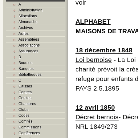
voir
A
Administration
Allocations
ALPHABET
Almanachs
Archives
MAISONS DE TRAVA
Asiles
Assemblées
Associations
18 décembre 1848
Assurances
B
Loi bernoise
- La Loi 
Bourses
charité prévoit la cr
Banques
Bibliothèques
refuge pour enfants 
C
Caisses
PAYS 2.5.1895
Centres
Cercles
Chambres
12 avril 1850
Clubs
Codes
Décret bernois
- Décr
Comités
NRL 1849/273
Commissions
Conférences