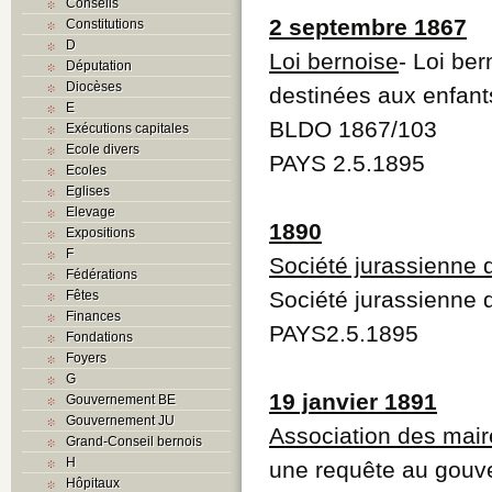
Conseils
2 septembre 1867
Constitutions
D
Loi bernoise
- Loi be
Députation
Diocèses
destinées aux enfant
E
BLDO 1867/103
Exécutions capitales
Ecole divers
PAYS 2.5.1895
Ecoles
Eglises
Elevage
1890
Expositions
F
Société jurassienne 
Fédérations
Société jurassienne 
Fêtes
Finances
PAYS2.5.1895
Fondations
Foyers
G
19 janvier 1891
Gouvernement BE
Gouvernement JU
Association des mair
Grand-Conseil bernois
H
une requête au gouv
Hôpitaux