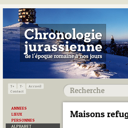
T+
T-
Accueil
Contact
ANNEES
Maisons refu
LIEUX
PERSONNES
ALPHABET