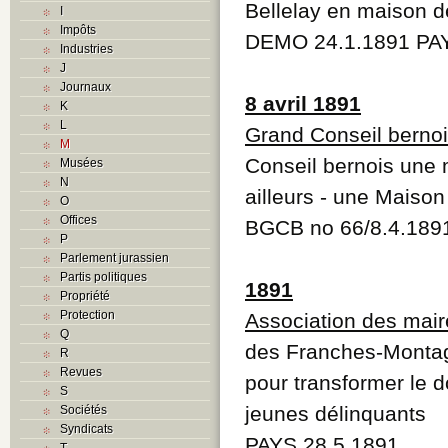
Bellelay en maison d
I
Impôts
DEMO 24.1.1891 PAY
Industries
J
Journaux
8 avril 1891
K
L
Grand Conseil berno
M
Conseil bernois une m
Musées
N
ailleurs - une Maison 
O
Offices
BGCB no 66/8.4.189
P
Parlement jurassien
Partis politiques
1891
Propriété
Protection
Association des mai
Q
des Franches-Montag
R
Revues
pour transformer le 
S
jeunes délinquants
Sociétés
Syndicats
PAYS 28.5.1891
T