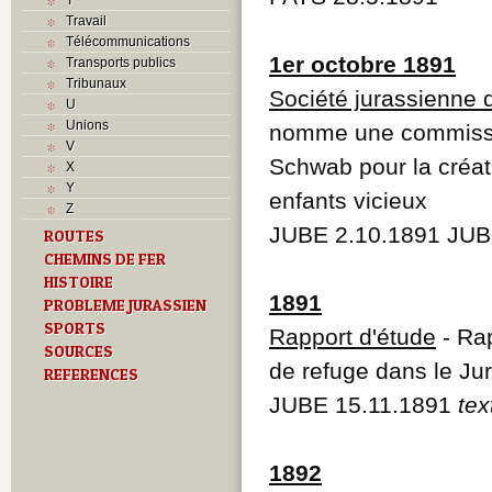
Travail
Télécommunications
1er octobre 1891
Transports publics
Tribunaux
Société jurassienne 
U
Unions
nomme une commissio
V
Schwab pour la créat
X
Y
enfants vicieux
Z
JUBE 2.10.1891 JUB
ROUTES
CHEMINS DE FER
HISTOIRE
1891
PROBLEME JURASSIEN
SPORTS
Rapport d'étude
- Ra
SOURCES
de refuge dans le Ju
REFERENCES
JUBE 15.11.1891
tex
1892