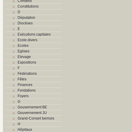
Conseils
Constitutions
D
Députation
Diocèses
E
Exécutions capitales
Ecole divers
Ecoles
Eglises
Elevage
Expositions
F
Fédérations
Fêtes
Finances
Fondations
Foyers
G
Gouvernement BE
Gouvernement JU
Grand-Conseil bernois
H
Hôpitaux