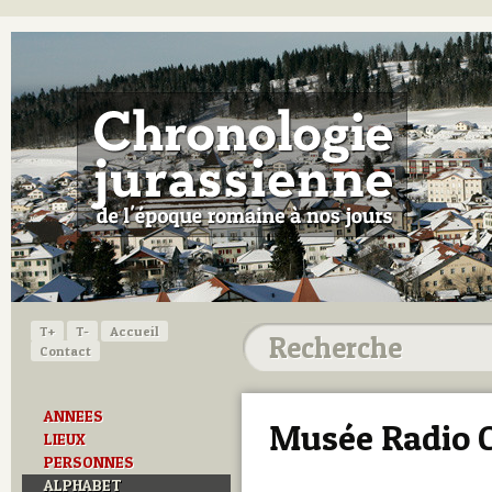
T+
T-
Accueil
Contact
ANNEES
Musée Radio 
LIEUX
PERSONNES
ALPHABET