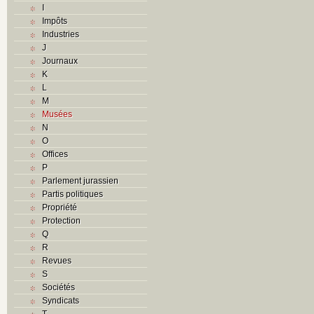
I
Impôts
Industries
J
Journaux
K
L
M
Musées
N
O
Offices
P
Parlement jurassien
Partis politiques
Propriété
Protection
Q
R
Revues
S
Sociétés
Syndicats
T