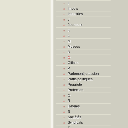
I
Impôts
Industries
J
Journaux
K
L
M
Musées
N
O
Offices
P
Parlement jurassien
Partis politiques
Propriété
Protection
Q
R
Revues
S
Sociétés
Syndicats
T