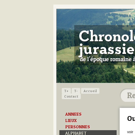
T+
T-
Accueil
Contact
ANNEES
O
LIEUX
PERSONNES
voir
ALPHABET