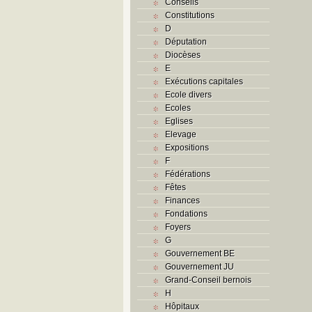
Conseils
Constitutions
D
Députation
Diocèses
E
Exécutions capitales
Ecole divers
Ecoles
Eglises
Elevage
Expositions
F
Fédérations
Fêtes
Finances
Fondations
Foyers
G
Gouvernement BE
Gouvernement JU
Grand-Conseil bernois
H
Hôpitaux