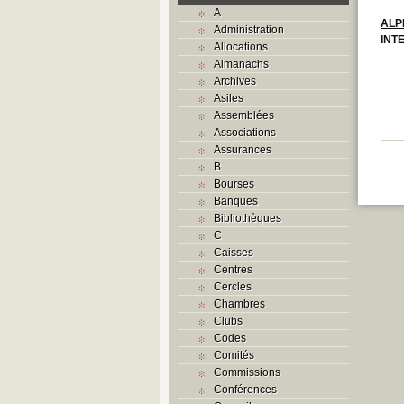
A
ALP
Administration
INT
Allocations
Almanachs
Archives
Asiles
Assemblées
Associations
Assurances
B
Bourses
Banques
Bibliothèques
C
Caisses
Centres
Cercles
Chambres
Clubs
Codes
Comités
Commissions
Conférences