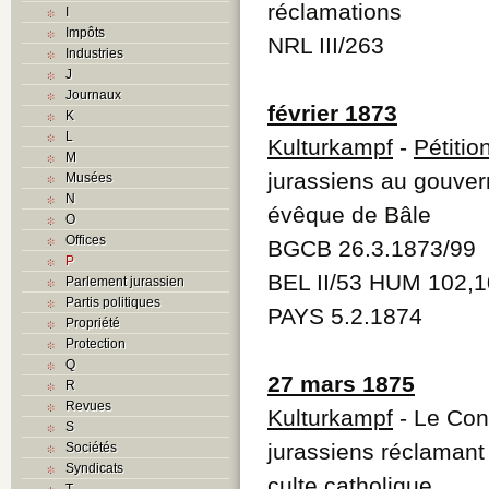
réclamations
I
Impôts
NRL III/263
Industries
J
Journaux
février 1873
K
L
Kulturkampf
-
Pétitio
M
jurassiens au gouve
Musées
N
évêque de Bâle
O
Offices
BGCB 26.3.1873/99
P
BEL II/53 HUM 102,1
Parlement jurassien
Partis politiques
PAYS 5.2.1874
Propriété
Protection
Q
27 mars 1875
R
Revues
Kulturkampf
- Le Cons
S
jurassiens réclamant 
Sociétés
Syndicats
culte catholique
T