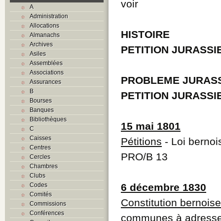
voir
A
Administration
Allocations
HISTOIRE
Almanachs
Archives
PETITION JURASSI
Asiles
Assemblées
Associations
PROBLEME JURAS
Assurances
B
PETITION JURASSI
Bourses
Banques
Bibliothèques
15 mai 1801
C
Caisses
Pétitions
- Loi bernois
Centres
PRO/B 13
Cercles
Chambres
Clubs
Codes
6 décembre 1830
Comités
Constitution bernois
Commissions
Conférences
communes à adresser