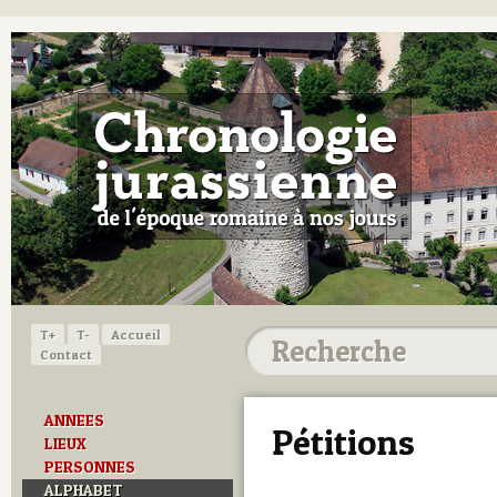
T+
T-
Accueil
Contact
ANNEES
Pétitions
LIEUX
PERSONNES
ALPHABET