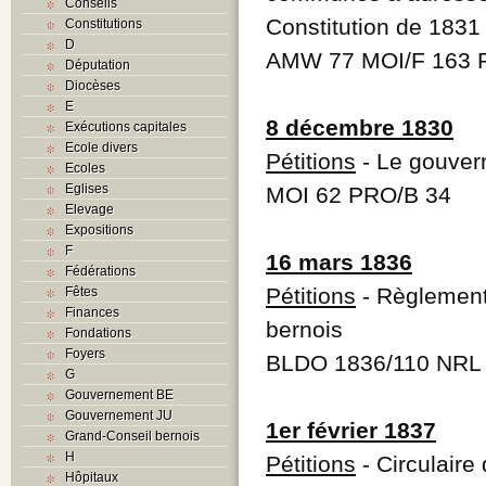
Conseils
Constitution de 1831
Constitutions
D
AMW 77 MOI/F 163 
Députation
Diocèses
E
8 décembre 1830
Exécutions capitales
Ecole divers
Pétitions
- Le gouvern
Ecoles
Eglises
MOI 62 PRO/B 34
Elevage
Expositions
F
16 mars 1836
Fédérations
Pétitions
- Règlement
Fêtes
Finances
bernois
Fondations
Foyers
BLDO 1836/110 NRL I
G
Gouvernement BE
Gouvernement JU
1er février 1837
Grand-Conseil bernois
H
Pétitions
- Circulaire
Hôpitaux