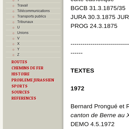
Travail
BGCB 31.3.1875/35
Télécommunications
JURA 30.3.1875 JUR
Transports publics
Tribunaux
PROG 24.3.1875
U
Unions
V
----------------------------
X
Y
------
Z
ROUTES
CHEMINS DE FER
TEXTES
HISTOIRE
PROBLEME JURASSIEN
SPORTS
1972
SOURCES
REFERENCES
Bernard Prongué et R
canton de Berne au X
DEMO 4.5.1972