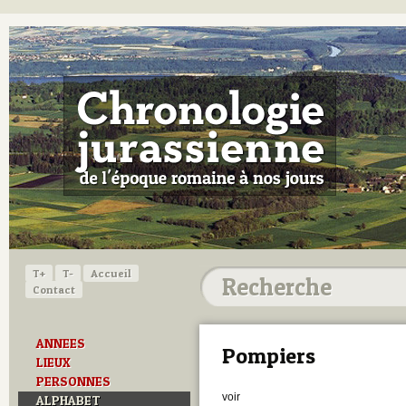
T+
T-
Accueil
Contact
ANNEES
Pompiers
LIEUX
PERSONNES
voir
ALPHABET