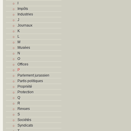
I
Impôts
Industries
J
Journaux
K
L
M
Musées
N
O
Offices
P
Parlement jurassien
Partis politiques
Propriété
Protection
Q
R
Revues
S
Sociétés
Syndicats
T