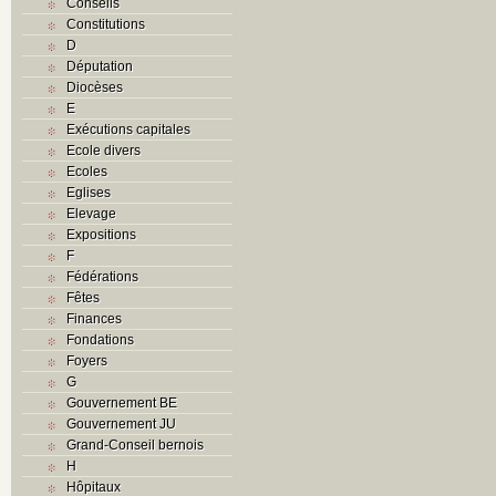
Conseils
Constitutions
D
Députation
Diocèses
E
Exécutions capitales
Ecole divers
Ecoles
Eglises
Elevage
Expositions
F
Fédérations
Fêtes
Finances
Fondations
Foyers
G
Gouvernement BE
Gouvernement JU
Grand-Conseil bernois
H
Hôpitaux