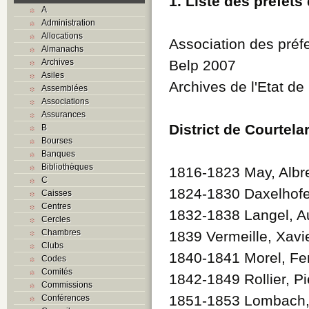
1. Liste des préfets
A
Administration
Allocations
Association des préf
Almanachs
Archives
Belp 2007
Asiles
Archives de l'Etat d
Assemblées
Associations
Assurances
District de Courtela
B
Bourses
Banques
Bibliothèques
1816-1823 May, Albre
C
1824-1830 Daxelhofer
Caisses
Centres
1832-1838 Langel, A
Cercles
Chambres
1839 Vermeille, Xavi
Clubs
1840-1841 Morel, Fe
Codes
Comités
1842-1849 Rollier, Pi
Commissions
1851-1853 Lombach,
Conférences