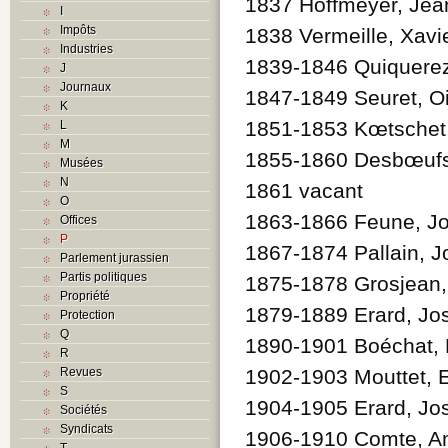
1837 Hoffmeyer, Jea
I
Impôts
1838 Vermeille, Xavi
Industries
1839-1846 Quiquerez
J
Journaux
1847-1849 Seuret, Oi
K
1851-1853 Kœtschet,
L
M
1855-1860 Desbœufs
Musées
N
1861 vacant
O
1863-1866 Feune, J
Offices
P
1867-1874 Pallain, 
Parlement jurassien
Partis politiques
1875-1878 Grosjean, 
Propriété
1879-1889 Erard, Jo
Protection
Q
1890-1901 Boéchat, 
R
Revues
1902-1903 Mouttet, 
S
1904-1905 Erard, Jo
Sociétés
Syndicats
1906-1910 Comte, 
T