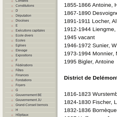
Conseils
1855-1866 Antoine, 
Constitutions
D
1867-1890 Desvoign
Députation
1891-1911 Locher, Al
Diocèses
E
1912-1944 Liengme,
Exécutions capitales
Ecole divers
1945 vacant
Ecoles
1946-1972 Sunier, Wi
Eglises
Elevage
1973-1994 Monnier, 
Expositions
F
1995 Bigler, Antoine
Fédérations
Fêtes
Finances
District de Delémon
Fondations
Foyers
G
1816-1823 Wurstemb
Gouvernement BE
Gouvernement JU
1824-1830 Fischer, 
Grand-Conseil bernois
1832-1836 Bornèque,
H
Hôpitaux