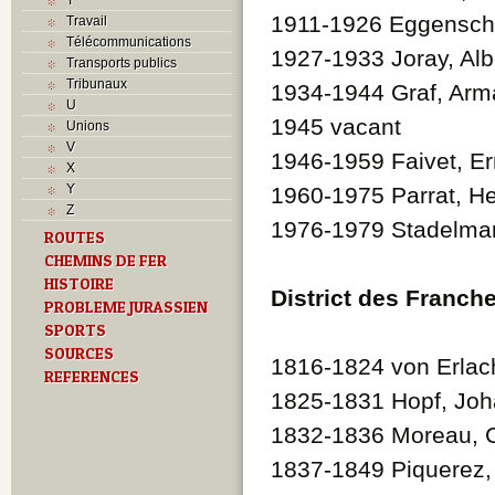
1911-1926 Eggenschw
Travail
Télécommunications
1927-1933 Joray, Alb
Transports publics
Tribunaux
1934-1944 Graf, Ar
U
1945 vacant
Unions
V
1946-1959 Faivet, Er
X
Y
1960-1975 Parrat, He
Z
1976-1979 Stadelma
ROUTES
CHEMINS DE FER
HISTOIRE
District des Franc
PROBLEME JURASSIEN
SPORTS
SOURCES
1816-1824 von Erlach
REFERENCES
1825-1831 Hopf, Joh
1832-1836 Moreau, C
1837-1849 Piquerez,