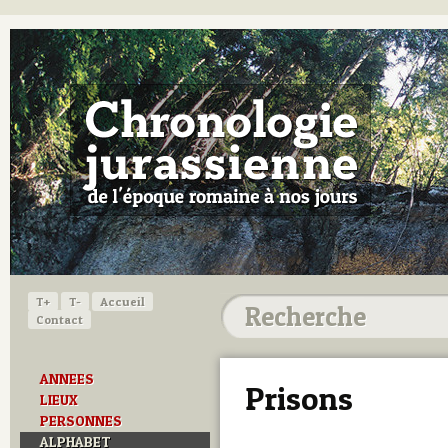
T+
T-
Accueil
Contact
ANNEES
Prisons
LIEUX
PERSONNES
ALPHABET