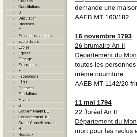
Conseils
demande une maison 
Constitutions
D
AAEB MT 160/182
Députation
Diocèses
E
16 novembre 1793
Exécutions capitales
Ecole divers
26 brumaire An II
Ecoles
Eglises
Département du Mont
Elevage
toutes les personnes
Expositions
F
même nourriture
Fédérations
AAEB MT 1142/20 frim
Fêtes
Finances
Fondations
Foyers
11 mai 1794
G
22 floréal An II
Gouvernement BE
Gouvernement JU
Département du Mont
Grand-Conseil bernois
H
mort pour les reclus e
Hôpitaux