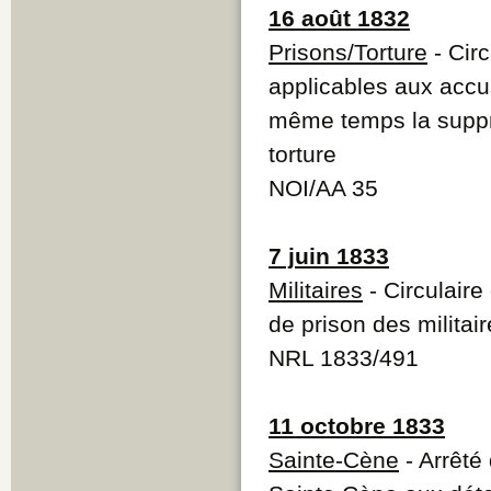
16 août 1832
Prisons/Torture
- Cir
applicables aux accu
même temps la suppre
torture
NOI/AA 35
7 juin 1833
Militaires
- Circulaire
de prison des militai
NRL 1833/491
11 octobre 1833
Sainte-Cène
- Arrêté