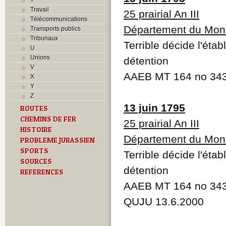
Travail
25 prairial An III
Télécommunications
Département du Mont
Transports publics
Tribunaux
Terrible décide l'éta
U
Unions
détention
V
AAEB MT 164 no 34
X
Y
Z
13 juin 1795
ROUTES
CHEMINS DE FER
25 prairial An III
HISTOIRE
Département du Mont
PROBLEME JURASSIEN
SPORTS
Terrible décide l'éta
SOURCES
détention
REFERENCES
AAEB MT 164 no 34
QUJU 13.6.2000