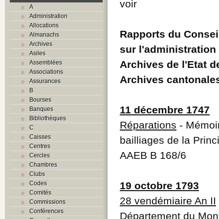
voir
A
Administration
Allocations
Rapports du Consei
Almanachs
Archives
sur l'administration 
Asiles
Archives de l'Etat 
Assemblées
Associations
Archives cantonale
Assurances
B
Bourses
11 décembre 1747
Banques
Bibliothèques
Réparations
- Mémoire
C
Caisses
bailliages de la Prin
Centres
AAEB B 168/6
Cercles
Chambres
Clubs
Codes
19 octobre 1793
Comités
28 vendémiaire An II
Commissions
Conférences
Département du Mont