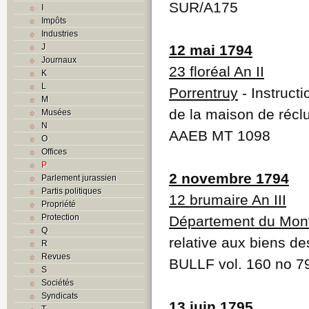
SUR/A175
I
Impôts
Industries
J
12 mai 1794
Journaux
23 floréal An II
K
L
Porrentruy
- Instruct
M
de la maison de récl
Musées
N
AAEB MT 1098
O
Offices
P
2 novembre 1794
Parlement jurassien
Partis politiques
12 brumaire An III
Propriété
Protection
Département du Mont
Q
relative aux biens d
R
Revues
BULLF vol. 160 no 7
S
Sociétés
Syndicats
13 juin 1795
T