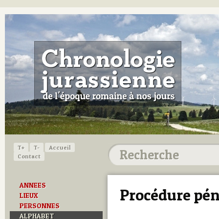
T+
T-
Accueil
Contact
ANNEES
Procédure pén
LIEUX
PERSONNES
ALPHABET