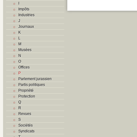
I
Impôts
Industries
J
Journaux
K
L
M
Musées
N
O
Offices
P
Parlement jurassien
Partis politiques
Propriété
Protection
Q
R
Revues
S
Sociétés
Syndicats
T