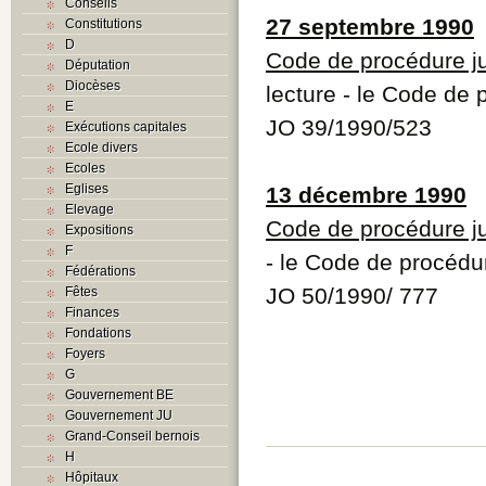
Conseils
27 septembre 1990
Constitutions
D
Code de procédure j
Députation
Diocèses
lecture - le Code de
E
JO 39/1990/523
Exécutions capitales
Ecole divers
Ecoles
Eglises
13 décembre 1990
Elevage
Code de procédure j
Expositions
F
- le Code de procédu
Fédérations
JO 50/1990/ 777
Fêtes
Finances
Fondations
Foyers
G
Gouvernement BE
Gouvernement JU
Grand-Conseil bernois
H
Hôpitaux