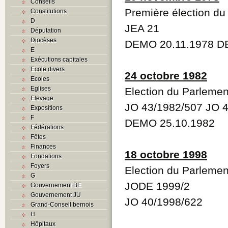
Conseils
Première élection du
Constitutions
D
JEA 21
Députation
Diocèses
DEMO 20.11.1978 D
E
Exécutions capitales
Ecole divers
24 octobre 1982
Ecoles
Eglises
Election du Parlemen
Elevage
JO 43/1982/507 JO 
Expositions
F
DEMO 25.10.1982
Fédérations
Fêtes
Finances
18 octobre 1998
Fondations
Foyers
Election du Parlemen
G
JODE 1999/2
Gouvernement BE
Gouvernement JU
JO 40/1998/622
Grand-Conseil bernois
H
Hôpitaux