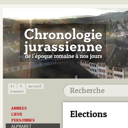
T+
T-
Accueil
Contact
ANNEES
Elections
LIEUX
PERSONNES
ALPHABET