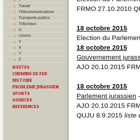
Travail
FRMO 27.10.2010 QU
Télécommunications
Transports publics
Tribunaux
18 octobre 2015
U
Unions
Election du Parlemen
V
18 octobre 2015
X
Y
Gouvernement jurass
Z
AJO 20.10.2015 FRM
ROUTES
CHEMINS DE FER
HISTOIRE
18 octobre 2015
PROBLEME JURASSIEN
SPORTS
Parlement jurassien
-
SOURCES
AJO 20.10.2015 FRM
REFERENCES
QUJU 8.9.2015
liste