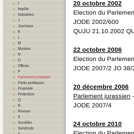
20 octobre 2002
I
Impôts
Election du Parlemen
Industries
J
JODE 2002/600
Journaux
QUJU 21.10.2002 QU
K
L
M
22 octobre 2006
Musées
N
Election du Parlemen
O
Offices
JODE 2007/2 JO 38/
P
Parlement jurassien
Partis politiques
20 décembre 2006
Propriété
Protection
Parlement jurassien
-
Q
JODE 2007/4
R
Revues
S
24 octobre 2010
Sociétés
Syndicats
Election du Parlemen
T