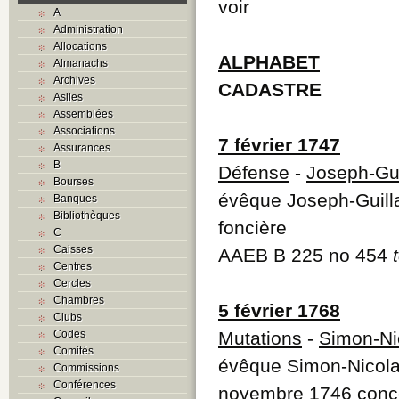
voir
A
Administration
Allocations
ALPHABET
Almanachs
Archives
CADASTRE
Asiles
Assemblées
Associations
7 février 1747
Assurances
B
Défense
-
Joseph-Gui
Bourses
évêque Joseph-Guilla
Banques
Bibliothèques
foncière
C
Caisses
AAEB B 225 no 454
Centres
Cercles
Chambres
5 février 1768
Clubs
Codes
Mutations
-
Simon-Ni
Comités
évêque Simon-Nicolas
Commissions
Conférences
novembre 1746 concer