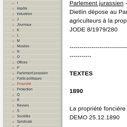
Parlement jurassien
I
Impôts
Dietlin dépose au Pa
Industries
J
agriculteurs à la prop
Journaux
JODE 8/1979/280
K
L
M
----------------------------
Musées
N
-----------
O
Offices
P
TEXTES
Parlement jurassien
Partis politiques
Propriété
Protection
1890
Q
R
Revues
La propriété foncière
S
DEMO 25.12.1890
Sociétés
Syndicats
T