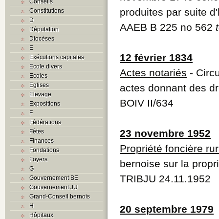
Conseils
produites par suite d
Constitutions
D
AAEB B 225 no 562
Députation
Diocèses
E
12 février 1834
Exécutions capitales
Ecole divers
Actes notariés
- Circ
Ecoles
Eglises
actes donnant des dro
Elevage
BOIV II/634
Expositions
F
Fédérations
23 novembre 1952
Fêtes
Finances
Propriété foncière ru
Fondations
Foyers
bernoise sur la propri
G
TRIBJU 24.11.1952
Gouvernement BE
Gouvernement JU
Grand-Conseil bernois
H
20 septembre 1979
Hôpitaux