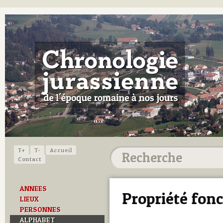
T+
T-
Accueil
Contact
ANNEES
Propriété fonc
LIEUX
PERSONNES
ALPHABET