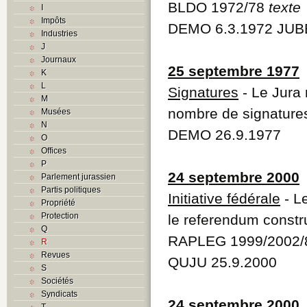
BLDO 1972/78
texte
I
Impôts
DEMO 6.3.1972 JUBE
Industries
J
Journaux
25 septembre 1977
K
L
Signatures
- Le Jura 
M
nombre de signature
Musées
N
DEMO 26.9.1977
O
Offices
P
24 septembre 2000
Parlement jurassien
Partis politiques
Initiative fédérale
- Le
Propriété
Protection
le referendum constru
Q
RAPLEG 1999/2002/8
R
Revues
QUJU 25.9.2000
S
Sociétés
Syndicats
24 septembre 2000
T