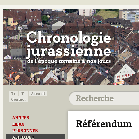
T+
T-
Accueil
Contact
ANNEES
Référendum
LIEUX
PERSONNES
ALPHABET