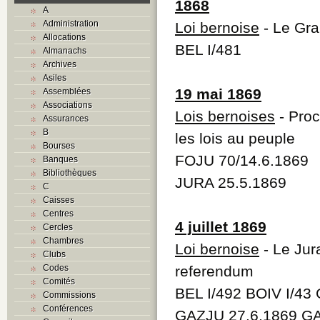
1868
A
Administration
Loi bernoise
- Le Gra
Allocations
BEL I/481
Almanachs
Archives
Asiles
19 mai 1869
Assemblées
Associations
Lois bernoises
- Proc
Assurances
B
les lois au peuple
Bourses
FOJU 70/14.6.1869
Banques
Bibliothèques
JURA 25.5.1869
C
Caisses
Centres
4 juillet 1869
Cercles
Chambres
Loi bernoise
- Le Jura
Clubs
Codes
referendum
Comités
BEL I/492 BOIV I/43
Commissions
Conférences
GAZJU 27.6.1869 GA