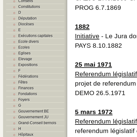
Conseils
PROG 6.7.1869
Constitutions
D
Députation
Diocèses
1882
E
Initiative
- Le Jura do
Exécutions capitales
Ecole divers
PAYS 8.10.1882
Ecoles
Eglises
Elevage
25 mai 1971
Expositions
F
Referendum législatif 
Fédérations
projet de referendum l
Fêtes
Finances
DEMO 26.5.1971
Fondations
Foyers
G
5 mars 1972
Gouvernement BE
Gouvernement JU
Referendum législatif
Grand-Conseil bernois
H
referendum législatif 
Hôpitaux