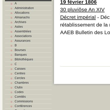
19 février 1806
A
Administration
30 pluviôse An XIV
Allocations
Décret impérial
- Décr
Almanachs
Archives
rétablissement de la 
Asiles
AAEB Bulletin des Lo
Assemblées
Associations
Assurances
B
Bourses
Banques
Bibliothèques
C
Caisses
Centres
Cercles
Chambres
Clubs
Codes
Comités
Commissions
Conférences