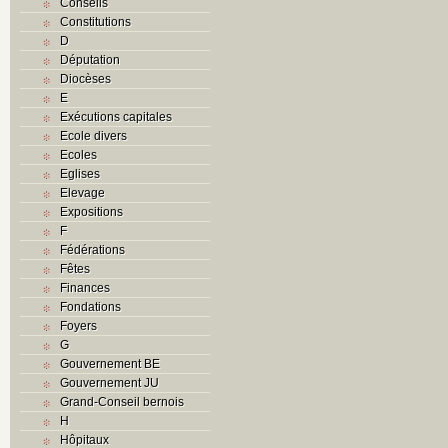
Conseils
Constitutions
D
Députation
Diocèses
E
Exécutions capitales
Ecole divers
Ecoles
Eglises
Elevage
Expositions
F
Fédérations
Fêtes
Finances
Fondations
Foyers
G
Gouvernement BE
Gouvernement JU
Grand-Conseil bernois
H
Hôpitaux