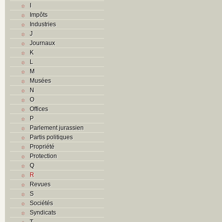
I
Impôts
Industries
J
Journaux
K
L
M
Musées
N
O
Offices
P
Parlement jurassien
Partis politiques
Propriété
Protection
Q
R
Revues
S
Sociétés
Syndicats
T