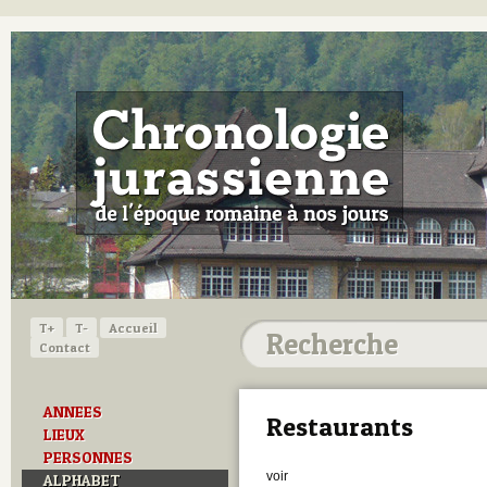
T+
T-
Accueil
Contact
ANNEES
Restaurants
LIEUX
PERSONNES
voir
ALPHABET