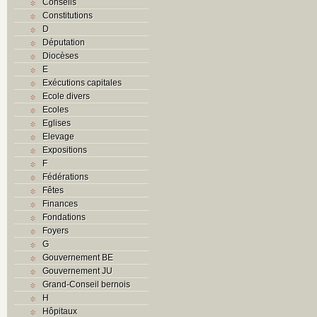
Conseils
Constitutions
D
Députation
Diocèses
E
Exécutions capitales
Ecole divers
Ecoles
Eglises
Elevage
Expositions
F
Fédérations
Fêtes
Finances
Fondations
Foyers
G
Gouvernement BE
Gouvernement JU
Grand-Conseil bernois
H
Hôpitaux