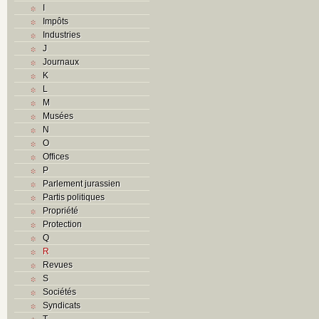
I
Impôts
Industries
J
Journaux
K
L
M
Musées
N
O
Offices
P
Parlement jurassien
Partis politiques
Propriété
Protection
Q
R
Revues
S
Sociétés
Syndicats
T