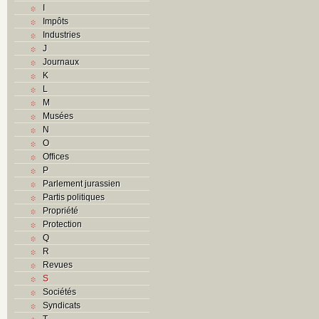
I
Impôts
Industries
J
Journaux
K
L
M
Musées
N
O
Offices
P
Parlement jurassien
Partis politiques
Propriété
Protection
Q
R
Revues
S
Sociétés
Syndicats
T