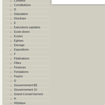
Conseils
Constitutions
D
Députation
Diocèses
E
Exécutions capitales
Ecole divers
Ecoles
Eglises
Elevage
Expositions
F
Fédérations
Fêtes
Finances
Fondations
Foyers
G
Gouvernement BE
Gouvernement JU
Grand-Conseil bernois
H
Hôpitaux