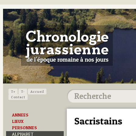
T+
T-
Accueil
Contact
ANNEES
Sacristains
LIEUX
PERSONNES
ALPHABET