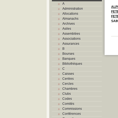
A
ALP
Administration
FET
Allocations
FET
Almanachs
SAI
Archives
Asiles
Assemblées
Associations
Assurances
B
Bourses
Banques
Bibliothèques
C
Caisses
Centres
Cercles
Chambres
Clubs
Codes
Comités
Commissions
Conférences