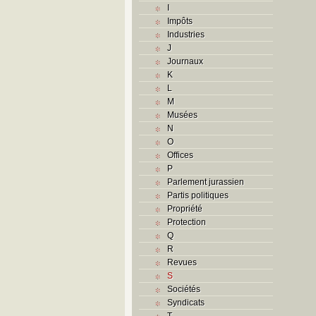
I
Impôts
Industries
J
Journaux
K
L
M
Musées
N
O
Offices
P
Parlement jurassien
Partis politiques
Propriété
Protection
Q
R
Revues
S
Sociétés
Syndicats
T