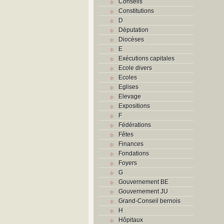
Conseils
Constitutions
D
Députation
Diocèses
E
Exécutions capitales
Ecole divers
Ecoles
Eglises
Elevage
Expositions
F
Fédérations
Fêtes
Finances
Fondations
Foyers
G
Gouvernement BE
Gouvernement JU
Grand-Conseil bernois
H
Hôpitaux